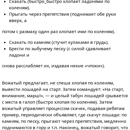
Скакать (быстро_быстро хлопает ладонями по
коленям).
Прыгать через препятствия (поднимает обе руки
вверх, а
потом с размаху один раз хлопает ими по коленям).
Скакать по камням (стучит кулаками в грудь).
Брести по зыбучему песку (с силой сдавливает
ладони и
снова расслабляет их, издавая некие «чпоки»).
Вожатый предлагает, не спеша хлопая по коленям,
вывести лошадей на старт. Затем командует: «На старт,
внимание, марш!», — и целый табун лошадей срывается
с места в галоп (быстро хлопая по коленям). Затем
вожатый управляет процессом скачек, подавая ребятам
пример, периодически объявляет, где скачут лошади: по
камням, по песку, прыгают через препятствия, медленно
поднимаются в гору и т.п. Наконец, вожатый говорит, что