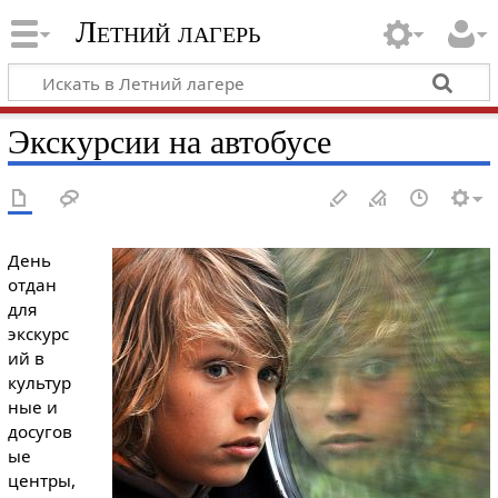
Летний лагерь
Экскурсии на автобусе
День
отдан
для
экскурс
ий в
культур
ные и
досугов
ые
центры,