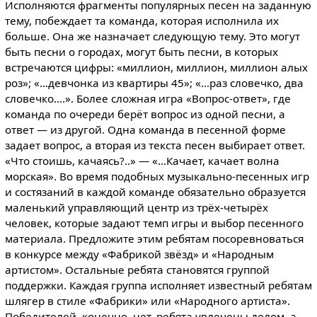
Исполняются фрагменты популярных песен на заданную
тему, побеждает та команда, которая исполнила их
больше. Она же назначает следующую тему. Это могут
быть песни о городах, могут быть песни, в которых
встречаются цифры: «миллион, миллион, миллион алых
роз»; «…девчонка из квартиры 45»; «…раз словечко, два
словечко….». Более сложная игра «Вопрос-ответ», где
команда по очереди берёт вопрос из одной песни, а
ответ — из другой. Одна команда в песенной форме
задает вопрос, а вторая из текста песен выбирает ответ.
«Что стоишь, качаясь?..» — «…Качает, качает волна
морская». Во время подобных музыкально-песенных игр
и состязаний в каждой команде обязательно образуется
маленький управляющий центр из трёх-четырёх
человек, которые задают темп игры и выбор песенного
материала. Предложите этим ребятам посоревноваться
в конкурсе между «Фабрикой звёзд» и «Народным
артистом». Остальные ребята становятся группой
поддержки. Каждая группа исполняет известный ребятам
шлягер в стиле «Фабрики» или «Народного артиста».
Победителей, конечно, нет, ребята увлечены делом, а