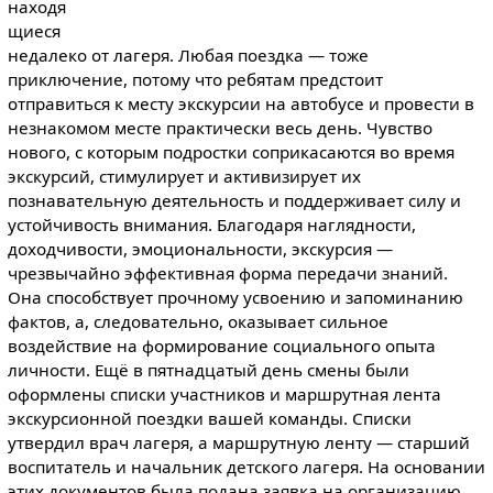
находя
щиеся
недалеко от лагеря. Любая поездка — тоже
приключение, потому что ребятам предстоит
отправиться к месту экскурсии на автобусе и провести в
незнакомом месте практически весь день. Чувство
нового, с которым подростки соприкасаются во время
экскурсий, стимулирует и активизирует их
познавательную деятельность и поддерживает силу и
устойчивость внимания. Благодаря наглядности,
доходчивости, эмоциональности, экскурсия —
чрезвычайно эффективная форма передачи знаний.
Она способствует прочному усвоению и запоминанию
фактов, а, следовательно, оказывает сильное
воздействие на формирование социального опыта
личности. Ещё в пятнадцатый день смены были
оформлены списки участников и маршрутная лента
экскурсионной поездки вашей команды. Списки
утвердил врач лагеря, а маршрутную ленту — старший
воспитатель и начальник детского лагеря. На основании
этих документов была подана заявка на организацию