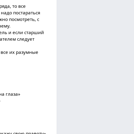
яда, то все
 надо постараться
жно посмотреть, с
нему.
ель и если старший
ателем следует
все их разумные
на глаза»
»
окажу свою правоту»,