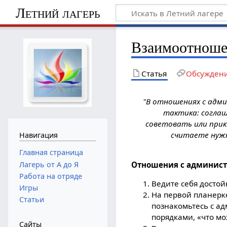
Летний лагерь
Взаимоотноше
Статья
Обсужден
"В отношениях с адм
тактика: соглаш
советовать или прик
считаете нужн
Навигация
Главная страница
Лагерь от А до Я
Отношения с админис
Работа на отряде
Ведите себя достой
Игры
На первой планерк
Статьи
познакомьтесь с а
порядками, «что мож
Сайты