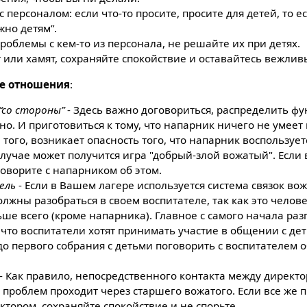
персоналом: если что-то просите, просите для детей, то е
жно детям”.
проблемы с кем-то из персонала, не решайте их при детях.
 или хамят, сохраняйте спокойствие и оставайтесь вежлив
е отношения
:
со стороны”
- Здесь важно договориться, распределить фу
о. И приготовиться к тому, что напарник ничего не умеет 
 того, возникает опасность того, что напарник воспользуе
случае может получится игра "добрый-злой вожатый". Если
оворите с напарником об этом.
ель
- Если в Вашем лагере используется система связок вож
олжны разобраться в своем воспитателе, так как это челове
ше всего (кроме напарника). Главное с самого начала ра
 что воспитатели хотят принимать участие в общении с де
о первого собрания с детьми поговорить с воспитателем о
- Как правило, непосредственного контакта между директо
 проблем проходит через старшего вожатого. Если все же
ктором, сохраняйте спокойствие и не спорьте.