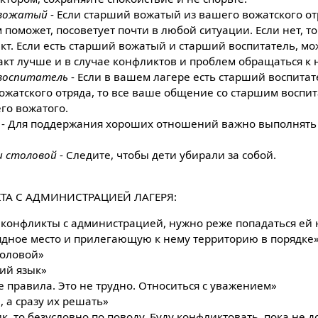
 вожатый
- Если старший вожатый из вашего вожатского отр
 поможет, посоветует почти в любой ситуации. Если нет, то
кт. Если есть старший вожатый и старший воспитатель, мо
такт лучше и в случае конфликтов и проблем обращаться к 
воспитатель
- Если в вашем лагере есть старший воспитат
ожатского отряда, то все ваше общение со старшим воспит
го вожатого.
- Для поддержания хороших отношений важно выполнять 
и столовой
- Следите, чтобы дети убирали за собой.
ТА С АДМИНИСТРАЦИЕЙ ЛАГЕРЯ:
 конфликты с администрацией, нужно реже попадаться ей 
ядное место и прилегающую к нему территорию в порядке
головой»
ий язык»
 правила. Это не трудно. Относиться с уважением»
 а сразу их решать»
к, то безусловно по поводу, Буду конфликтовать, пока не д