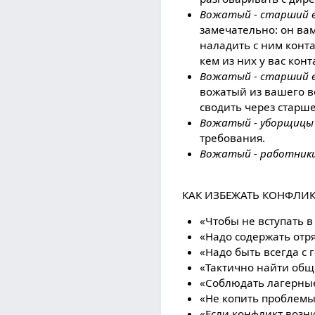
Вожатый - старший
замечательно: он вам
наладить с ним конта
кем из них у вас кон
Вожатый - старший 
вожатый из вашего в
сводить через старше
Вожатый - уборщицы
требования.
Вожатый - работник
КАК ИЗБЕЖАТЬ КОНФЛИК
«Чтобы не вступать в
«Надо содержать отр
«Надо быть всегда с 
«Тактично найти общ
«Соблюдать лагерные
«Не копить проблемы,
«Если конфликт возни