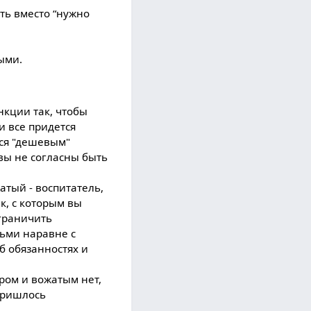
сть вместо “нужно
ыми.
нкции так, чтобы
и все придется
тся "дешевым"
 вы не согласны быть
атый - воспитатель,
к, с которым вы
зграничить
тьми наравне с
б обязанностях и
ром и вожатым нет,
 пришлось