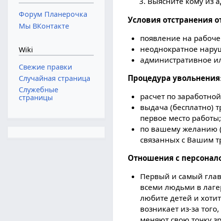
Выясните кому из 
Форум Планерочка
Условия отстранения о
Мы ВКонтакте
появление на рабоче
неоднократное наруш
Wiki
административное и
Свежие правки
Процедура увольнения
Случайная страница
Служебные
расчет по заработной
страницы
выдача (бесплатно) т
первое место работы;
по вашему желанию (
связанных с Вашим т
Отношения с персонал
Первый и самый глав
всеми людьми в лагер
любите детей и хотит
возникает из-за того
меняют свою точку зр