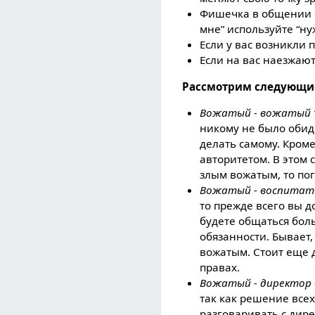
Фишечка в общении с 
мне” используйте “ну
Если у вас возникли 
Если на вас наезжают
Рассмотрим следующи
Вожатый - вожатый “
никому не было обидн
делать самому. Кроме
авторитетом. В этом 
злым вожатым, то пог
Вожатый - воспитат
то прежде всего вы д
будете общаться боль
обязанности. Бывает,
вожатым. Стоит еще д
правах.
Вожатый - директор
так как решение всех
разговаривать с дире