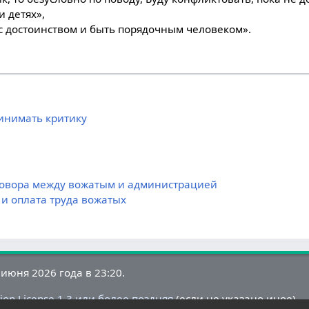
и детях»,
 с достоинством и быть порядочным человеком».
инимать критику
говора между вожатым и администрацией
и оплата труда вожатых
июня 2026 года в 23:20.
on License 1.3 или более поздняя
(если не указано иное).