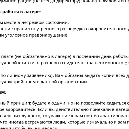
администрации (не всегда директору) подавать жалобы и 
т работы в лагере
:
м месте в нетрезвом состоянии;
ение правил внутреннего распорядка оздоровительного 
ли уголовное правонарушение.
:
 плате (не обязательно в лагере) в последний день работы
рудовой книжки, страхового свидетельства пенсионного ф
по личному заявлению), Вам обязаны выдать копии всех д
рудоустройством в данной организации.
ом
:
ный принцип: будьте людьми, но не позволяйте садиться 
е здоровайтесь. Если вы действительно приехали в лагерь
е для них лучшего, то уважение к вам почти гарантировано
, что иногда встречаются люди, которые изначально к вам п
ения, чтобы вы ни делали.