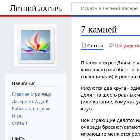
Летний лагерь
7 камней
Статья
Обсужден
Правила игры: Для игры
камешков (мы обычно з
сплющивали) и ровная п
Навигация
Рисуются два круга - о
Главная страница
делят на шесть равных ч
Лагерь от А до Я
(или катание, кому как у
круга.
Работа на отряде
Игры
Все играющие делятся н
Статьи
очереди бросают/катают м
играющие меняются роля
Сайты