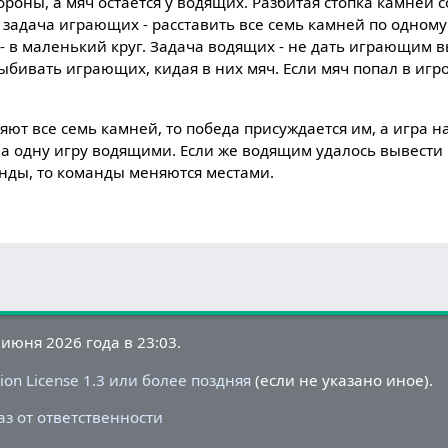
ороны, а мяч остается у водящих. Разбитая стопка камней с
 задача играющих - расставить все семь камней по одном
 - в маленький круг. Задача водящих - не дать играющим
ыбивать играющих, кидая в них мяч. Если мяч попал в игро
ют все семь камней, то победа присуждается им, а игра н
а одну игру водящими. Если же водящим удалось вывести 
нды, то команды меняются местами.
июня 2026 года в 23:03.
on License 1.3 или более поздняя
(если не указано иное).
аз от ответственности