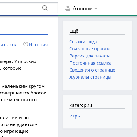
Аноним
Ещё
Ссылки сюда
ить код
История
Связанные правки
Версия для печати
мера, 7 плоских
Постоянная ссылка
, которые
Сведения о странице
Журналы страницы
и маленьким кругом
 совершается бросок
ентре маленького
Категории
Игры
к линии и по
это не удается -
 то играющие