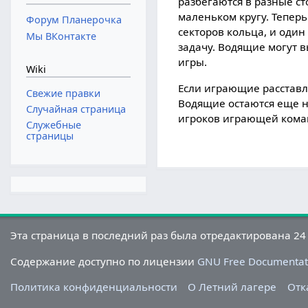
разбегаются в разные ст
маленьком кругу. Теперь
Форум Планерочка
секторов кольца, и один
Мы ВКонтакте
задачу. Водящие могут в
игры.
Wiki
Если играющие расставля
Свежие правки
Водящие остаются еще н
Случайная страница
игроков играющей кома
Служебные
страницы
Эта страница в последний раз была отредактирована 24 
Содержание доступно по лицензии
GNU Free Documentati
Политика конфиденциальности
О Летний лагере
Отк