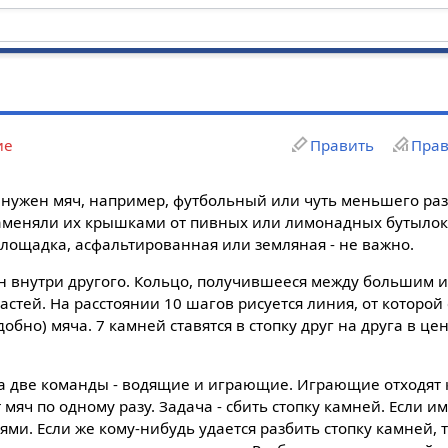
ие
Править
Прав
 нужен мяч, например, футбольный или чуть меньшего раз
аменяли их крышками от пивных или лимонадных бутылок
лощадка, асфальтированная или земляная - не важно.
дин внутри другого. Кольцо, получившееся между большим 
астей. На расстоянии 10 шагов рисуется линия, от которой
добно) мяча. 7 камней ставятся в стопку друг на друга в ц
а две команды - водящие и играющие. Играющие отходят 
яч по одному разу. Задача - сбить стопку камней. Если им 
ми. Если же кому-нибудь удается разбить стопку камней,