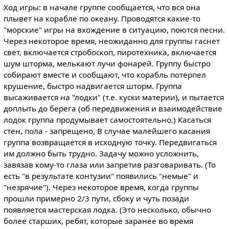
Ход игры: в начале группе сообщается, что вся она
плывет на корабле по океану. Проводятся какие-то
"морские" игры на вхождение в ситуацию, поются песни.
Через некоторое время, неожиданно для группы гаснет
свет, включается стробоскоп, пиротехника, включается
шум шторма, мелькают лучи фонарей. Группу быстро
собирают вместе и сообщают, что корабль потерпел
крушение, быстро надвигается шторм. Группа
высаживается на "лодки" (т.е. куски материи), и пытается
доплыть до берега (об передвижения и взаимодействие
лодок группа продумывает самостоятельно.) Касаться
стен, пола - запрещено, В случае малейшего касания
группа возвращается в исходную точку. Передвигаться
им должно быть трудно. Задачу можно усложнить,
завязав кому-то глаза или запретив разговаривать. (То
есть "в результате контузии" появились "немые" и
"незрячие"). Через некоторое время, когда группы
прошли примерно 2/3 пути, сбоку и чуть позади
появляется мастерская лодка. (Это несколько, обычно
более старших, ребят, которые заранее во время