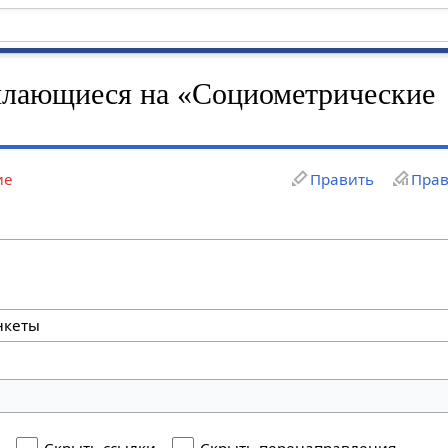
ылающиеся на «Социометрические
ие
Править
Прав