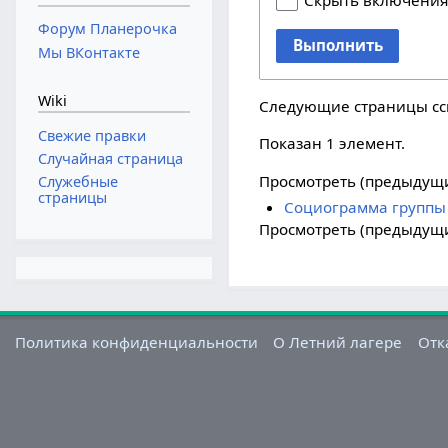
Скрыть включени
Форум Планерочка
Выполнить
Мы ВКонтакте
Wiki
Следующие страницы с
Свежие правки
Показан 1 элемент.
Случайная страница
Просмотреть (
предыдущ
Служебные
страницы
Социограмма группы
Просмотреть (
предыдущ
Политика конфиденциальности
О Летний лагере
Отк