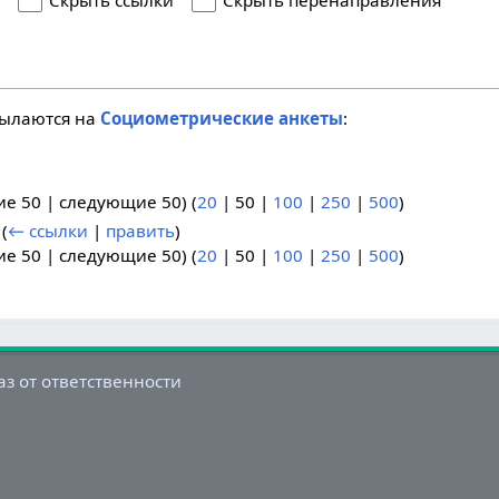
я
Скрыть ссылки
Скрыть перенаправления
сылаются на
Социометрические анкеты
:
ие 50
|
следующие 50
) (
20
|
50
|
100
|
250
|
500
)
(
← ссылки
|
править
)
ие 50
|
следующие 50
) (
20
|
50
|
100
|
250
|
500
)
аз от ответственности