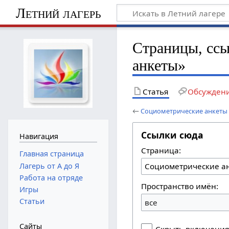
Летний лагерь
Страницы, сс
анкеты»
Статья
Обсужден
←
Социометрические анкеты
Ссылки сюда
Навигация
Страница:
Главная страница
Лагерь от А до Я
Работа на отряде
Пространство имён:
Игры
Статьи
все
Сайты