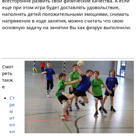
всесторонне развить свои физические качества. А если
еще при этом игра будет доставлять удовольствие,
наполнять детей положительными эмоциями, снимать
напряжение в ходе занятия, можно считать что свою
основную задачу на занятии Вы как физрук выполнили.
Смот
реть
такж
е
Ст
ре
м
ит
ел
ьн