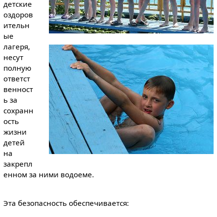
детские
оздоров
ительн
ые
лагеря,
несут
полную
ответст
венност
ь за
сохранн
ость
жизни
детей
на
закрепл
енном за ними водоеме.
Эта безопасность обеспечивается: