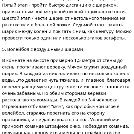
Пятый этап - пройти быстро дистанцию с шариком,
привязанным пол-метровой ниткой к щиколотке ноги.
Шестой этап - нести шарик от настольного тенниса на
ракетке или в большой ложке. Седьмой этап - зажать
шарик между колен и прыгать с ним, как кенгуру. Можно
провести только один или несколько этапов эстафеты.
5. Волейбол с воздушными шарами
В комнате на высоте примерно 1,5 метра от стены до
стены протягивают веревку. Мячом служит воздушный
шарик. В каждый из них наливают по несколько капель
воды. Это делает их чуть тяжелее, и, главное, благодаря
перемещающемуся центру тяжести их полет становится
очень забавным. По обеим сторонам веревки
располагаются команды. В каждой по 3-4 человека.
Играющие отбивают "мяч", как при обычной игре в
волейбол, стараясь перегнать его на сторону
противника, и не давая упасть на пол. Упавший мяч
приносит команде штрафное очко. Побеждает команда,
получившая к концу игры меньше штрафных очков.