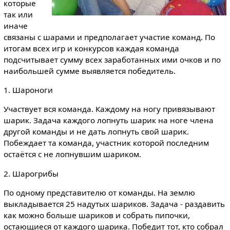
которые
так или
иначе
связаны с шарами и предполагает участие команд. По
итогам всех игр и конкурсов каждая команда
подсчитывает сумму всех заработанных ими очков и по
наибольшей сумме выявляется победитель.
1. Шароноги
Участвует вся команда. Каждому на ногу привязывают
шарик. Задача каждого лопнуть шарик на ноге члена
другой команды и не дать лопнуть свой шарик.
Побеждает та команда, участник которой последним
остаётся с не лопнувшим шариком.
2. Шарогрибы
По одному представителю от команды. На землю
выкладывается 25 надутых шариков. Задача - раздавить
как можно больше шариков и собрать пипочки,
остающиеся от каждого шарика. Победит тот, кто собрал