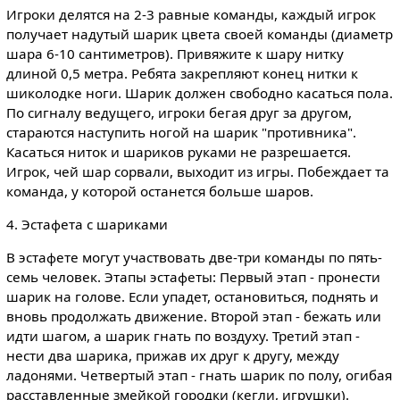
Игроки делятся на 2-3 равные команды, каждый игрок
получает надутый шарик цвета своей команды (диаметр
шара 6-10 сантиметров). Привяжите к шару нитку
длиной 0,5 метра. Ребята закрепляют конец нитки к
шиколодке ноги. Шарик должен свободно касаться пола.
По сигналу ведущего, игроки бегая друг за другом,
стараются наступить ногой на шарик "противника".
Касаться ниток и шариков руками не разрешается.
Игрок, чей шар сорвали, выходит из игры. Побеждает та
команда, у которой останется больше шаров.
4. Эстафета с шариками
В эстафете могут участвовать две-три команды по пять-
семь человек. Этапы эстафеты: Первый этап - пронести
шарик на голове. Если упадет, остановиться, поднять и
вновь продолжать движение. Второй этап - бежать или
идти шагом, а шарик гнать по воздуху. Третий этап -
нести два шарика, прижав их друг к другу, между
ладонями. Четвертый этап - гнать шарик по полу, огибая
расставленные змейкой городки (кегли, игрушки).