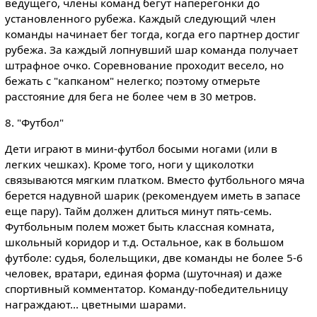
ведущего, члены команд бегут наперегонки до
установленного рубежа. Каждый следующий член
команды начинает бег тогда, когда его партнер достиг
рубежа. За каждый лопнувший шар команда получает
штрафное очко. Соревнование проходит весело, но
бежать с "капканом" нелегко; поэтому отмерьте
расстояние для бега не более чем в 30 метров.
8. "Футбол"
Дети играют в мини-футбол босыми ногами (или в
легких чешках). Кроме того, ноги у щиколотки
связываются мягким платком. Вместо футбольного мяча
берется надувной шарик (рекомендуем иметь в запасе
еще пару). Тайм должен длиться минут пять-семь.
Футбольным полем может быть классная комната,
школьный коридор и т.д. Остальное, как в большом
футболе: судья, болельщики, две команды не более 5-6
человек, вратари, единая форма (шуточная) и даже
спортивный комментатор. Команду-победительницу
награждают... цветными шарами.