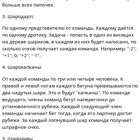
больше всех пипочек.
3. Шародартс
По одному представителю от команды. Каждому даётся
по одному дротику. Задача - попасть в один из висящих
на дереве шариков, в каждом из них будет написано, по
сколько очков получает каждая команда. Например: "-2";
"+1"; 0; "+2"; "-1".
4. Шарокапканы
От каждой команды по три или четыре человека. К
правой и левой ногам каждого бегуна привязываются по
два надутых шара. Это и будут "капканы". По команде
ведущего, члены команд бегут наперегонки до
установленного рубежа. Каждый следующий член
команды начинает бег тогда, когда его партнер достиг
рубежа. За каждый лопнувший шар команда получает
штрафное очко.
5. Шародувы