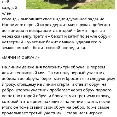
ней
каждый
член
команды выполняет свое индивидуальное задание.
Например: первый игрок держит мяч в руках, добегает
до финиша и возвращается; второй – бежит, прыгая
через скакалку; третий – бежит и катит по земле обруч;
четвертый – участник бежит с мячом, ударяя его о
землю; пятый – бежит спиной вперед и т.д.
«МЯЧИ И ОБРУЧИ»
На линии движения положить три обруча. В первом
лежит теннисный мяч. По сигналу первый участник,
добежав до обруча, берет мяч и бросает его следующему
игроку, стоящему на линии старта, и ставит обруч на
ребро. Второй участник пробегает через обруч первого,
встает во второй обруч и бросает мяч третьему игроку,
который в это время находится на линии старта, после
этого он тоже ставит свой обруч на ребро. То же самое
проделывает третий участник. Оставшиеся игроки