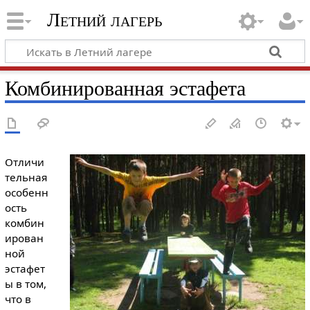
Летний лагерь
Комбинированная эстафета
Отличи
тельная
особенн
ость
комбин
ирован
ной
эстафет
ы в том,
что в