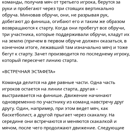
команды, получив мяч от третьего игрока, берутся за
руки и пробегают через три стоящих вертикально
обруча. Миновав обручи, они, не разрывая рук,
добегают до финиша, огибают его и таким же образом
возвращаются к старту. Когда они пробегут все обручи,
три участника, которые поддерживали обручи, кладут их
на землю (причем в первом обруче должен оказаться, в
конечном итоге, лежавший там изначально мяч) и тоже
бегут к старту. Зачет производится по последнему игроку,
который пересечет линию старта.
«ВСТРЕЧНАЯ ЭСТАФЕТА»
Команда делится на две равные части. Одна часть
игроков остается на линии старта, другая –
выстраивается на финише. Движение начинают
одновременно по участнику из команд навстречу друг
другу. Один, например, при этом ведет мяч, как
баскетболист, а другой прыгает через скакалку. На
середине они встречаются и меняются скакалкой и
мячом, после чего продолжают движение. Следующие