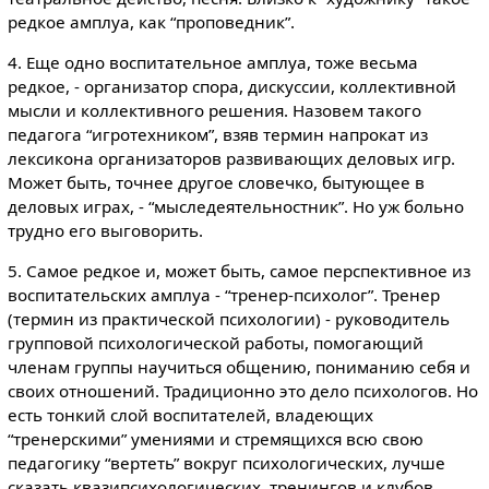
редкое амплуа, как “проповедник”.
4. Еще одно воспитательное амплуа, тоже весьма
редкое, - организатор спора, дискуссии, коллективной
мысли и коллективного решения. Назовем такого
педагога “игротехником”, взяв термин напрокат из
лексикона организаторов развивающих деловых игр.
Может быть, точнее другое словечко, бытующее в
деловых играх, - “мыследеятельностник”. Но уж больно
трудно его выговорить.
5. Самое редкое и, может быть, самое перспективное из
воспитательских амплуа - “тренер-психолог”. Тренер
(термин из практической психологии) - руководитель
групповой психологической работы, помогающий
членам группы научиться общению, пониманию себя и
своих отношений. Традиционно это дело психологов. Но
есть тонкий слой воспитателей, владеющих
“тренерскими” умениями и стремящихся всю свою
педагогику “вертеть” вокруг психологических, лучше
сказать квазипсихологических, тренингов и клубов.