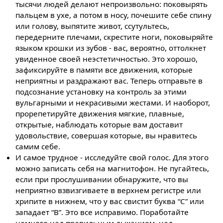
тысячи людей делают непроизвольно: поковырять
пальцем в ухе, а потом в носу, почешите себе спину
или голову, выпятите живот, ссутультесь,
передерните плечами, скрестите ноги, поковыряйте
языком крошки из зубов - вас, вероятно, оттолкнет
увиденное своей неэстетичностью. Это хорошо,
зафиксируйте в памяти все движения, которые
неприятны и раздражают вас. Теперь отправьте в
подсознание установку на контроль за этими
вульгарными и некрасивыми жестами. И наоборот,
прорепетируйте движения мягкие, плавные,
открытые, наблюдать которые вам доставит
удовольствие, совершая которые, вы нравитесь
самим себе.
И самое трудное - исследуйте свой голос. Для этого
можно записать себя на магнитофон. Не пугайтесь,
если при прослушивании обнаружите, что вы
неприятно взвизгиваете в верхнем регистре или
хрипите в нижнем, что у вас свистит буква “С” или
западает “В”. Это все исправимо. Поработайте
немного над правильным дыханием, над