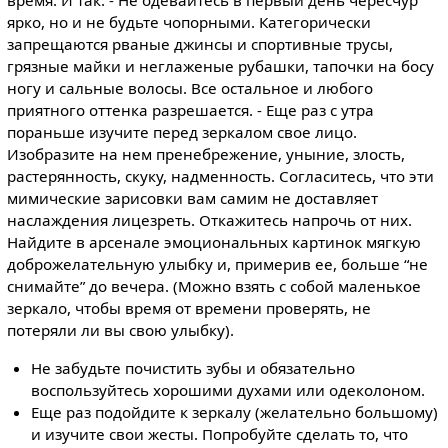
время. И так: - Не одевайтесь в первый день чересчур
ярко, но и не будьте чопорными. Категорически
запрещаются рваные джинсы и спортивные трусы,
грязные майки и неглаженые рубашки, тапочки на босу
ногу и сальные волосы. Все остальное и любого
приятного оттенка разрешается. - Еще раз с утра
пораньше изучите перед зеркалом свое лицо.
Изобразите на нем пренебрежение, уныние, злость,
растерянность, скуку, надменность. Согласитесь, что эти
мимические зарисовки вам самим не доставляет
наслаждения лицезреть. Откажитесь напрочь от них.
Найдите в арсенале эмоциональных картинок мягкую
доброжелательную улыбку и, примерив ее, больше “не
снимайте” до вечера. (Можно взять с собой маленькое
зеркало, чтобы время от времени проверять, не
потеряли ли вы свою улыбку).
Не забудьте почистить зубы и обязательно
воспользуйтесь хорошими духами или одеколоном.
Еще раз подойдите к зеркалу (желательно большому)
и изучите свои жесты. Попробуйте сделать то, что