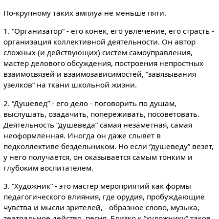
По-крупному таких амплуа не меньше пяти.
1. “Организатор” - его конек, его увлечение, его страсть -
организация коллективной деятельности. Он автор
сложных (и действующих) систем самоуправления,
мастер делового обсуждения, построения непростных
взаимосвязей и взаимозависимостей, “завязывания
узелков” на ткани школьной жизни.
2. “Душевед” - его дело - поговорить по душам,
выслушать, озадачить, попереживать, посоветовать.
Деятельность “душеведа” самая незаметная, самая
неоформленная. Иногда он даже слывет в
педколлективе бездельником. Но если “душеведу” везет,
у него получается, он оказывается самым тонким и
глубоким воспитателем.
3. “Художник” - это мастер мероприятий как формы
педагогического влияния, где орудия, пробуждающие
чувства и мысли зрителей, - образное слово, музыка,
театральное действо, песня. Близко к “художнику” такое