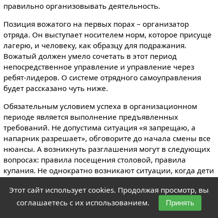
правильно организовывать деятельность.
Позиция вожатого на первых порах – организатор
отряда. Он выступает носителем норм, которое присуще
лагерю, и человеку, как образцу для подражания.
Вожатый должен умело сочетать в этот период
непосредственное управление и управление через
ребят-лидеров. О системе отрядного самоуправления
будет рассказано чуть ниже.
Обязательным условием успеха в организационном
периоде является выполнение предъявленных
требований. Не допустима ситуация «я запрещаю, а
напарник разрешает», обговорите до начала смены все
нюансы. А возникнуть разглашения могут в следующих
вопросах: правила посещения столовой, правила
купания. Не однократно возникают ситуации, когда дети
отпрашиваются уйти из отряда (позвонить, к другу в
Этот сайт использует cookies. Продолжая просмотр, вы
соседний отряд), правила отбоя, выхода на зарядку.
соглашаетесь с их использованием.
Необходимо добиваться выполнения всех Ваших
Принять
указаний и требований (особенно тех, которые касаются