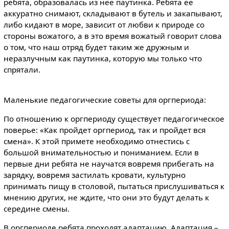
ребята, образовалась из нее паутинка. Ребята ее
аккуратно снимают, складывают в бутель и закапывают,
либо кидают в море, зависит от любви к природе со
стороны вожатого, а в это время вожатый говорит слова
о том, что наш отряд будет таким же дружным и
неразлучным как паутинка, которую мы только что
спрятали.
Маленькие педагогические советы для оргпериода:
По отношению к оргпериоду существует педагогическое
поверье: «Как пройдет оргпериод, так и пройдет вся
смена». К этой примете необходимо отнестись с
большой внимательностью и пониманием. Если в
первые дни ребята не научатся вовремя прибегать на
зарядку, вовремя застилать кровати, культурно
принимать пищу в столовой, пытаться прислушиваться к
мнению других, не ждите, что они это будут делать к
середине смены.
В оргпериоде ребята проходят адаптацию. Адаптация –