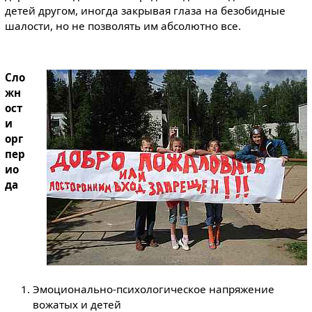
детей другом, иногда закрывая глаза на безобидные
шалости, но не позволять им абсолютно все.
Сло
жн
ост
и
орг
пер
ио
да
Эмоционально-психологическое напряжение
вожатых и детей