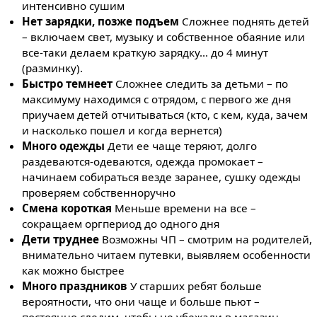
интенсивно сушим
Нет зарядки, позже подъем
Сложнее поднять детей
– включаем свет, музыку и собственное обаяние или
все-таки делаем краткую зарядку... до 4 минут
(разминку).
Быстро темнеет
Сложнее следить за детьми – по
максимуму находимся с отрядом, с первого же дня
приучаем детей отчитываться (кто, с кем, куда, зачем
и насколько пошел и когда вернется)
Много одежды
Дети ее чаще теряют, долго
раздеваются-одеваются, одежда промокает –
начинаем собираться везде заранее, сушку одежды
проверяем собственноручно
Смена короткая
Меньше времени на все –
сокращаем оргпериод до одного дня
Дети труднее
Возможны ЧП – смотрим на родителей,
внимательно читаем путевки, выявляем особенности
как можно быстрее
Много праздников
У старших ребят больше
вероятности, что они чаще и больше пьют –
постоянно следим, чтобы не убежали в магазин,