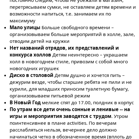
перетрясываем сумки, не оставляем детям времени и
возможности напиться, т.е. занимаем их по
максимуму
Мало улицы
Больше свободного времени –
организовываем больше мероприятий в холле, зале,
отводим детей на кружки
Нет названий отрядов, их представлений и
конкурса холлов
Детям неинтересно – украшаем
холл в новогоднем стиле, привозим с собой много
новогодних игрушек
Диско в столовой
Детям душно и хочется пить –
дежурим везде, чтобы старшие ребята не пили и не
курили, для младших приносим туалетную бумагу,
организовываем питьевой режим
В Новый Год
мелкие спят до 17.00, полдник в корпус
По утрам все дети очень сонные и ленивые -- на
игры и мероприятия заводятся с трудом
. Утром
поинтенсивнее в плане activities. По вечерам
расслабляться нельзя, вечернее дело должно
начинаться четко в обозначенное время (вплоть до