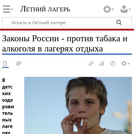
Летний лагерь
Законы России - против табака и
алкоголя в лагерях отдыха
В
детс
ких
оздо
рови
тель
ных
лаге
рях