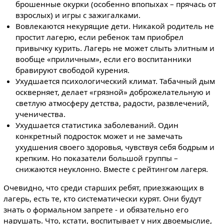
брошенные окурки (особенно впопыхах – прячась от
взрослых) и игры с зажигалками.
Вовлекаются некурящие дети. Никакой родитель не
простит лагерю, если ребенок там приобрел
привычку курить. Лагерь не может слыть элитным и
вообще «приличным», если его воспитанники
бравируют свободой курения.
Ухудшается психологический климат. Табачный дым
оскверняет, делает «грязной» доброжелательную и
светлую атмосферу детства, радости, развлечений,
ученичества.
Ухудшается статистика заболеваний. Один
конкретный подросток может и не замечать
ухудшения своего здоровья, чувствуя себя бодрым и
крепким. Но показатели большой группы –
снижаются неуклонно. Вместе с рейтингом лагеря.
Очевидно, что среди старших ребят, приезжающих в
лагерь, есть те, кто систематически курят. Они будут
знать о формальном запрете - и обязательно его
нарушать. Что, кстати, воспитывает у них двоемыслие,