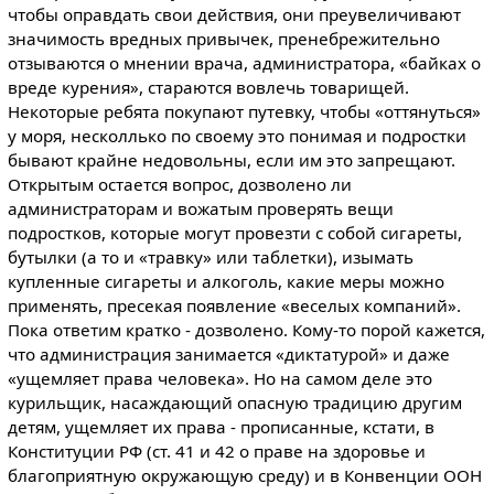
чтобы оправдать свои действия, они преувеличивают
значимость вредных привычек, пренебрежительно
отзываются о мнении врача, администратора, «байках о
вреде курения», стараются вовлечь товарищей.
Некоторые ребята покупают путевку, чтобы «оттянуться»
у моря, несколлько по своему это понимая и подростки
бывают крайне недовольны, если им это запрещают.
Открытым остается вопрос, дозволено ли
администраторам и вожатым проверять вещи
подростков, которые могут провезти с собой сигареты,
бутылки (а то и «травку» или таблетки), изымать
купленные сигареты и алкоголь, какие меры можно
применять, пресекая появление «веселых компаний».
Пока ответим кратко - дозволено. Кому-то порой кажется,
что администрация занимается «диктатурой» и даже
«ущемляет права человека». Но на самом деле это
курильщик, насаждающий опасную традицию другим
детям, ущемляет их права - прописанные, кстати, в
Конституции РФ (ст. 41 и 42 о праве на здоровье и
благоприятную окружающую среду) и в Конвенции ООН