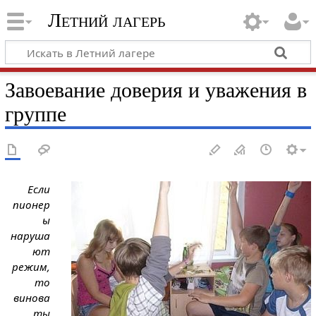
Летний лагерь
Завоевание доверия и уважения в
группе
Если
пионер
ы
наруша
ют
режим,
то
винова
ты