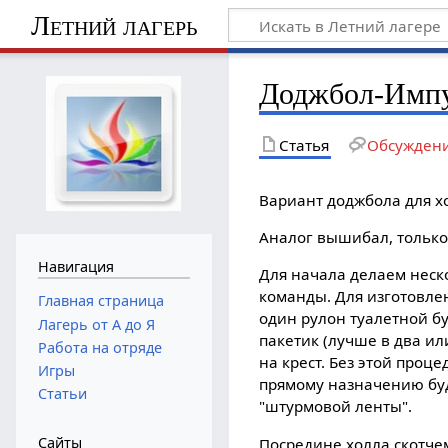
Летний лагерь
Доджбол-Имп
Статья
Обсужден
Вариант доджбола для 
Аналог вышибал, только
Навигация
Для начала делаем неск
команды. Для изготовле
Главная страница
один рулон туалетной б
Лагерь от А до Я
пакетик (лучше в два ил
Работа на отряде
на крест. Без этой проц
Игры
прямому назначению буд
Статьи
"штурмовой ленты".
Сайты
Посредине холла скотче