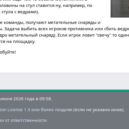
ловины на стул ставится ну, например, по
 стула с ведрами).
е команды, получают метательные снаряды и
 Задача выбить всех игроков противника или сбить ведро 
едро метательный снаряд). Если игрок ловит "свечу" то оди
ся на площадку.
обуйте!
июня 2026 года в 09:58.
on License 1.3 или более поздняя
(если не указано иное).
аз от ответственности