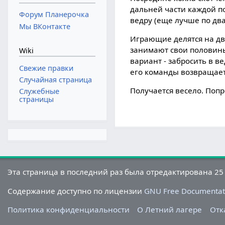
дальней части каждой по
Форум Планерочка
ведру (еще лучше по два
Мы ВКонтакте
Играющие делятся на дв
занимают свои половины.
Wiki
вариант - забросить в в
Свежие правки
его команды возвращает
Случайная страница
Получается весело. Попр
Служебные
страницы
Эта страница в последний раз была отредактирована 25 
Содержание доступно по лицензии
GNU Free Documentati
Политика конфиденциальности
О Летний лагере
Отк