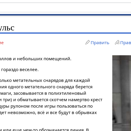
ульс
ие
Править
Прав
холлов и небольших помещений.
 гораздо веселее.
олько метательных снарядов для каждой
ния одного метательного снаряда берется
умаги, засовывается в полиэтиленовый
и три) и обматывается скотчем намертво крест
едуры рулоном после игры пользоваться по
ет невозможно, всё и все будут в обрывках
м или еще чем-то обозначается линия. В