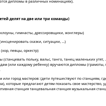
ются дипломы в различных номинациях).
етей делят на две или три команды)
 (клоуны, гимнасты, дрессировщики, жонглеры)
инсценировать сказки, ситуации, ...)
(хор, певцы, оркестр)
 (станцевать польку, вальс, танго, танец маленьких утят, .
дам (или каждому ребенку) вручаются дипломы (грамоты, 
.
 или город мастеров: (дети путешествуют по станциям, гд
а), которые предлагают детям показать свое мастерство, уд
ртивная станция танцевальная станция музыкальная станци