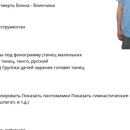
четверть блина - блинчики
нструментах
ы под фонограмму (танец маленьких
 танец, танго, русский
) Группки детей заранее готовят танец
лировать Показать пантомимки Показать гимнастические 
пагат, и т.д.)
и, ситуации