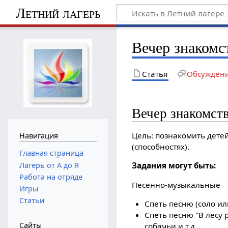
Летний лагерь
Вечер знакомс
Статья
Обсужден
Вечер знакомств
Цель: познакомить детей
Навигация
(способностях).
Главная страница
Лагерь от А до Я
Задания могут быть:
Работа на отряде
Песенно-музыкальные
Игры
Статьи
Спеть песню (соло ил
Спеть песню "В лесу 
Сайты
собачьи и т.д.