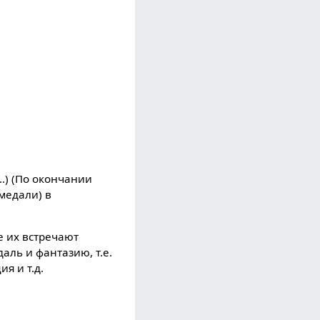
..) (По окончании
медали) в
е их встречают
аль и фантазию, т.е.
я и т.д.