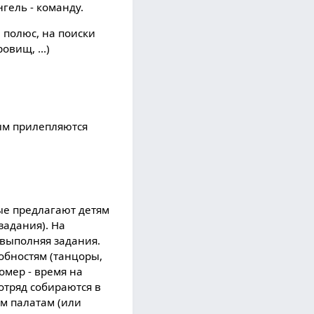
гель - команду.
 полюс, на поиски
вищ, ...)
ным прилепляются
ые предлагают детям
 задания). На
 выполняя задания.
обностям (танцоры,
омер - время на
 отряд собираются в
ем палатам (или