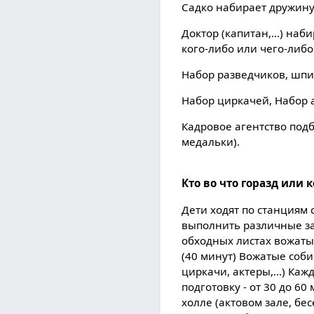
Садко набирает дружину,
Доктор (капитан,...) на
кого-либо или чего-либо
Набор разведчиков, шпион
Набор циркачей, Набор а
Кадровое агентство под
медальки).
Кто во что горазд или 
Дети ходят по станциям
выполнить различные зада
обходных листах вожаты
(40 минут) Вожатые соб
циркачи, актеры,...) Ка
подготовку - от 30 до 6
холле (актовом зале, бес