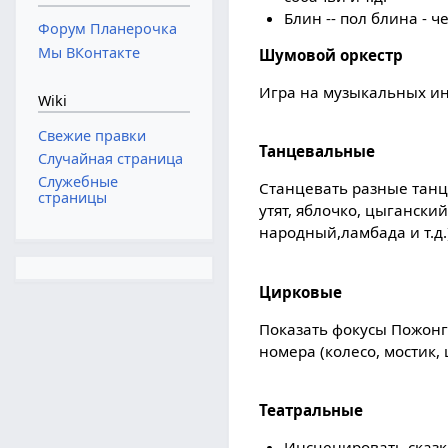
Блин -- пол блина - 
Форум Планерочка
Мы ВКонтакте
Шумовой оркестр
Игра на музыкальных и
Wiki
Свежие правки
Танцевальные
Случайная страница
Служебные
Станцевать разные танц
страницы
утят, яблочко, цыганский
народный,ламбада и т.д.
Цирковые
Показать фокусы Пожонг
номера (колесо, мостик, ш
Театральные
Инсценировать сказк