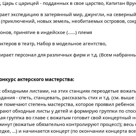
 Царь с царицей - подданных в свое царство, Капитан Врун
бирает экспедицию в затерянный мир, джунгли, на северный
 (приключений, новых земель, необитаемых островов, сокро
ов, принятие в индейское (......) племя
ктеров в театр, Набор в модельное агентство,
бирает персонал для различных фирм и т.д. (Всем набран
конкурс актерского мастерства:
 с обходными листами, на этих станциях переодетые вожат
ния - спеть, станцевать, рассказать стих и т.д. (см. выше
е помечают степень мастерства, которое проявил ребенок
ирают обходные листы у детей и формирую группки по спос
ждая группка во главе с вожатым готовит свой концертный н
0 минут (вожатые обязательно контролируют процесс!); весь
едке, ...) и начинается концерт (по окончании концерта вс