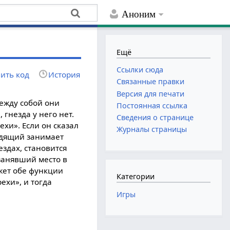
Аноним
Ещё
Ссылки сюда
ить код
История
Связанные правки
Версия для печати
Между собой они
Постоянная ссылка
 гнезда у него нет.
Сведения о странице
ехи». Если он сказал
Журналы страницы
водящий занимает
ездах, становится
занявший место в
жет обе функции
Категории
ехи», и тогда
Игры