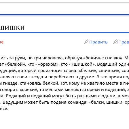
 шишки
ие
Править
Прав
шись за руки, по три человека, образуя «беличье гнездо». 
т «белкой», кто - «орехом», кто - «шишкой». Водящий один,
ведущий, который произносит слова: «белки», «шишки», «ор
ставляют свои гнезда и перебегают в другие. В это время 
гнезде, становясь белкой. Тот, кому не хватило места в гн
говорит: «орехи», то местами меняются орехи и водящий, 
хом. Водящий и ведущий могут быть разными людьми, а мо
. Ведущим может быть подана команда: «белки, шишки, ор
все.