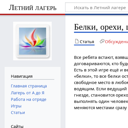
Летний лагерь
Белки, орехи,
Статья
Обсужден
Все ребята встают, взяв
договариваются, кто буде
Есть в этой игре ещё и 
«белки», то все белки о
Навигация
свободное место в любом 
Главная страница
водящим. Если ведущий 
Лагерь от А до Я
гнезде, становится оре
Работа на отряде
выполнять один человек
Игры
меняются местами сразу 
Статьи
Сайты