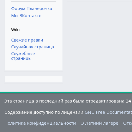
Форум Планерочка
Мы ВКонтакте
Wiki
Свежие правки
Случайная страница
Служебные
страницы
Эта страница в последний раз была отредактирована 24 
Содержание доступно по лицензии
GNU Free Documentati
Политика конфиденциальности
О Летний лагере
Отк