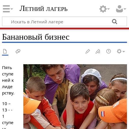
Летний лагерь
Банановый бизнес
Пять
ступе
ней к
лиде
рству.
10 –
13 - -
1
ступе
нь