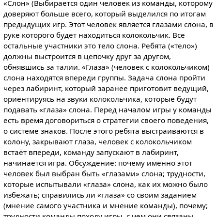
«Слон» (Выбирается один человек из команды, которому
доверяют больше всего, который выделился по итогам
предыдущих игр. Этот человек является глазами слона, в
руке которого будет находиться колокольчик. Все
остальные участники это тело слона. Ребята («тело»)
должны выстроится в цепочку друг за другом,
обнявшись за талии. «Глаза» (человек с колокольчиком)
слона находятся впереди группы. Задача слона пройти
через лабиринт, который заранее приготовит ведущий,
ориентируясь на звуки колокольчика, которые будут
подавать «глаза» слона. Перед началом игры у команды
есть время договориться о стратегии своего поведения,
о системе знаков. После этого ребята выстраиваются в
колону, закрывают глаза, человек с колокольчиком
встаёт впереди, команду запускают в лабиринт,
начинается игра. Обсуждение: почему именно этот
человек был выбран быть «глазами» слона; трудности,
которые испытывали «глаза» слона, как их можно было
избежать; справились ли «глаза» со своим заданием
(мнение самого участника и мнение команды), почему;
трудности команды походу игры, с чем они связаны,