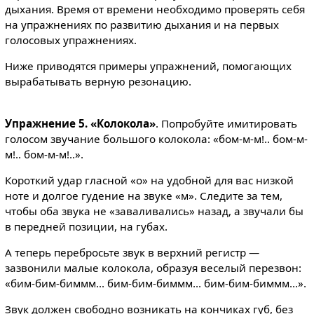
дыхания. Время от времени необходимо проверять себя
на упражнениях по развитию дыхания и на первых
голосовых упражнениях.
Ниже приводятся примеры упражнений, помогающих
вырабатывать верную резонацию.
Упражнение 5. «Колокола»
. Попробуйте имитировать
голосом звучание большого колокола: «бом-м-м!.. бом-м-
м!.. бом-м-м!..».
Короткий удар гласной «о» на удобной для вас низкой
ноте и долгое гудение на звуке «м». Следите за тем,
чтобы оба звука не «заваливались» назад, а звучали бы
в передней позиции, на губах.
А теперь перебросьте звук в верхний регистр —
зазвонили малые колокола, образуя веселый перезвон:
«бим-бим-биммм... бим-бим-биммм... бим-бим-биммм...».
Звук должен свободно возникать на кончиках губ, без