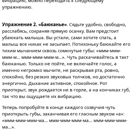
вибрацию, можно переходить к следующему
упражнению.
Упражнение 2. «Баюканье»
. Сядьте удобно, свободно,
расслабясь, сохраняя прямую осанку. Вам предстоит
убаюкать малыша. Вы устали, сами хотите спать, а
малыш все никак не засыпает. Потихоньку баюкайте его
тихим мычанием сквозь сомкнутые губы: «ммм-ммм-
ммм-м... ммм-ммм-ммм-м...». Чуть раскачивайтесь в такт
баюканью. Только не пойте, не включайте голос, а
именно негромко мычите, не раскрывая рта, ровно,
спокойно, без резких звуковых толчков, но достаточно
энергично. Дыхание активное, спокойное. Рот
приоткрыт, звук рождается не в горле, а на кончиках губ,
так что вы ощущаете их вибрацию.
Теперь попробуйте в конце каждого созвучия чуть
приоткрыть губы, заканчивая его гласным звуком «а»:
«ммм-ммм-ммм-ма... ммм-ммм-ммм-ма... ммм-ммм-ммм-
ма...».