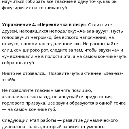
научиться собирать все гласные в одну точку, как бы
фокусируя их на кончиках губ.
Упражнение 4. «Перекличка в лесу»
. Окликните
друзей, находящихся неподалеку: «Аа-ааа-аууу!». Пусть
голос звучит негромко, без всякого напряжения, на
отзвуке, напоминая отдаленное эхо. Не раскрывайте
слишком широко рот, следите за тем, чтобы звуки «а» и
«у» возникали не в полости рта, а на самом кончике чуть
собранных губ.
Никто не отозвался... Позовите чуть активнее: «Эээ-эээ-
эээй!».
Не позволяйте гласным менять позицию,
«заваливаться» назад, не допускайте придыхания,
горлового призвука. Все звуки образуются в одной точке
— на самом кончике губ.
Следующий этап работы — развитие динамического
диапазона голоса, который зависит от умелого