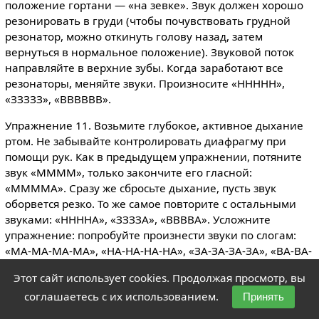
положение гортани — «на зевке». Звук должен хорошо
резонировать в груди (чтобы почувствовать грудной
резонатор, можно откинуть голову назад, затем
вернуться в нормальное положение). Звуковой поток
направляйте в верхние зубы. Когда заработают все
резонаторы, меняйте звуки. Произносите «ННННН»,
«ЗЗЗЗЗ», «ВВВВВВ».
Упражнение 11. Возьмите глубокое, активное дыхание
ртом. Не забывайте контролировать диафрагму при
помощи рук. Как в предыдущем упражнении, потяните
звук «ММММ», только закончите его гласной:
«ММММА». Сразу же сбросьте дыхание, пусть звук
оборвется резко. То же самое повторите с остальными
звуками: «ННННА», «ЗЗЗЗА», «ВВВВА». Усложните
упражнение: попробуйте произнести звуки по слогам:
«МА-МА-МА-МА», «НА-НА-НА-НА», «ЗА-ЗА-ЗА-ЗА», «ВА-ВА-
ВА-ВА».
Этот сайт использует cookies. Продолжая просмотр, вы
Упражнение 12. Исходное положение: лежа на спине.
соглашаетесь с их использованием.
Принять
Выполните какое-нибудь упражнение на расслабление.