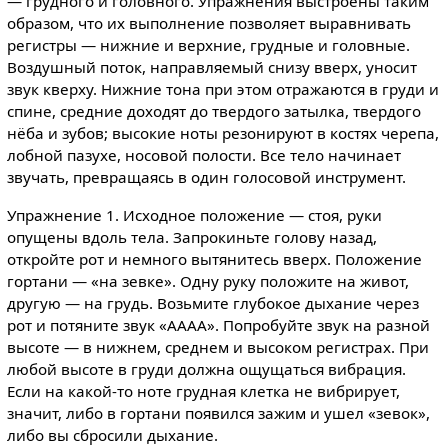
— грудного и головного. Упражнения выстроены таким
образом, что их выполнение позволяет выравнивать
регистры — нижние и верхние, грудные и головные.
Воздушный поток, направляемый снизу вверх, уносит
звук кверху. Нижние тона при этом отражаются в груди и
спине, средние доходят до твердого затылка, твердого
нёба и зубов; высокие ноты резонируют в костях черепа,
лобной пазухе, носовой полости. Все тело начинает
звучать, превращаясь в один голосовой инструмент.
Упражнение 1. Исходное положение — стоя, руки
опущены вдоль тела. Запрокиньте голову назад,
откройте рот и немного вытянитесь вверх. Положение
гортани — «на зевке». Одну руку положите на живот,
другую — на грудь. Возьмите глубокое дыхание через
рот и потяните звук «АААА». Попробуйте звук на разной
высоте — в нижнем, среднем и высоком регистрах. При
любой высоте в груди должна ощущаться вибрация.
Если на какой-то ноте грудная клетка не вибрирует,
значит, либо в гортани появился зажим и ушел «зевок»,
либо вы сбросили дыхание.