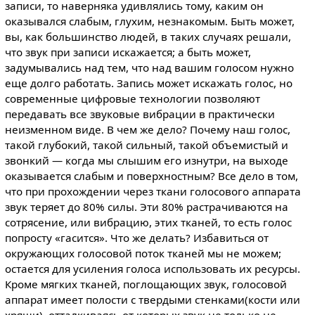
записи, то наверняка удивлялись тому, каким он
оказывался слабым, глухим, незнакомым. Быть может,
вы, как большинство людей, в таких случаях решали,
что звук при записи искажается; а быть может,
задумывались над тем, что над вашим голосом нужно
еще долго работать. Запись может искажать голос, но
современные цифровые технологии позволяют
передавать все звуковые вибрации в практически
неизменном виде. В чем же дело? Почему наш голос,
такой глубокий, такой сильный, такой объемистый и
звонкий — когда мы слышим его изнутри, на выходе
оказывается слабым и поверхностным? Все дело в том,
что при прохождении через ткани голосового аппарата
звук теряет до 80% силы. Эти 80% растрачиваются на
сотрясение, или вибрацию, этих тканей, то есть голос
попросту «гасится». Что же делать? Избавиться от
окружающих голосовой поток тканей мы не можем;
остается для усиления голоса использовать их ресурсы.
Кроме мягких тканей, поглощающих звук, голосовой
аппарат имеет полости с твердыми стенками(кости или
хрящи), отталкиваясь от которых звук не только не