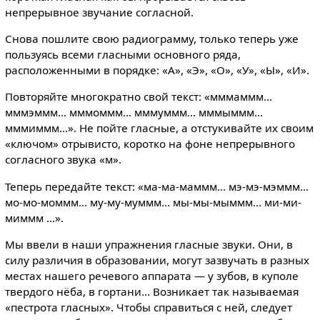
непрерывное звучание согласной.
Снова пошлите свою радиограмму, только теперь уже
пользуясь всеми гласными основного ряда,
расположенными в порядке: «А», «Э», «О», «У», «Ы», «И».
Повторяйте многократно свой текст: «мммаммм...
мммэммм... мммоммм... мммуммм... мммыммм...
мммиммм...». Не пойте гласные, а отстукивайте их своим
«ключом» отрывисто, коротко на фоне непрерывного
согласного звука «м».
Теперь передайте текст: «ма-ма-маммм... мэ-мэ-мэммм...
мо-мо-моммм... му-му-муммм... мы-мы-мыммм... ми-ми-
миммм ...».
Мы ввели в наши упражнения гласные звуки. Они, в
силу различия в образовании, могут зазвучать в разных
местах нашего речевого аппарата — у зубов, в куполе
твердого нёба, в гортани... Возникает так называемая
«пестрота гласных». Чтобы справиться с ней, следует