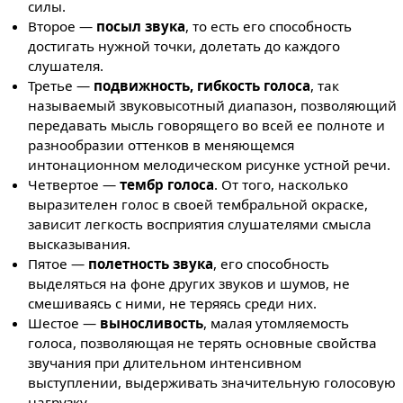
силы.
Второе —
посыл звука
, то есть его способность
достигать нужной точки, долетать до каждого
слушателя.
Третье —
подвижность, гибкость голоса
, так
называемый звуковысотный диапазон, позволяющий
передавать мысль говорящего во всей ее полноте и
разнообразии оттенков в меняющемся
интонационном мелодическом рисунке устной речи.
Четвертое —
тембр голоса
. От того, насколько
выразителен голос в своей тембральной окраске,
зависит легкость восприятия слушателями смысла
высказывания.
Пятое —
полетность звука
, его способность
выделяться на фоне других звуков и шумов, не
смешиваясь с ними, не теряясь среди них.
Шестое —
выносливость
, малая утомляемость
голоса, позволяющая не терять основные свойства
звучания при длительном интенсивном
выступлении, выдерживать значительную голосовую
нагрузку.