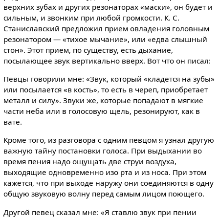
верхних зубах и других резонаторах «маски», он будет и
сильным, и звонким при любой громкости. К. С.
Станиславский предложил прием овладения головным
резонатором — «тихое мычание», или «едва слышный
стон». Этот прием, по существу, есть дыхание,
посылающее звук вертикально вверх. Вот что он писал:
Певцы говорили мне: «Звук, который «кладется на зубы»
или посылается «в кость», то есть в череп, приобретает
металл и силу». Звуки же, которые попадают в мягкие
части неба или в голосовую щель, резонируют, как в
вате.
Кроме того, из разговора с одним певцом я узнал другую
важную тайну постановки голоса. При выдыхании во
время пения надо ощущать две струи воздуха,
выходящие одновременно изо рта и из носа. При этом
кажется, что при выходе наружу они соединяются в одну
общую звуковую волну перед самым лицом поющего.
Другой певец сказал мне: «Я ставлю звук при пении