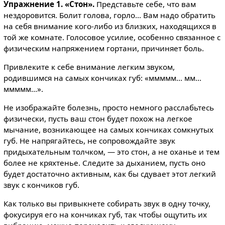
Упражнение 1. «Стон».
Представьте себе, что вам
нездоровится. Болит голова, горло... Вам надо обратить
на себя внимание кого-либо из близких, находящихся в
той же комнате. Голосовое усилие, особенно связанное с
физическим напряжением гортани, причиняет боль.
Привлеките к себе внимание легким звуком,
родившимся на самых кончиках губ: «ммммм... мм...
ммммм...».
Не изображайте болезнь, просто немного расслабьтесь
физически, пусть ваш стон будет похож на легкое
мычание, возникающее на самых кончиках сомкнутых
губ. Не напрягайтесь, не сопровождайте звук
придыхательным толчком, — это стон, а не оханье и тем
более не кряхтенье. Следите за дыханием, пусть оно
будет достаточно активным, как бы сдувает этот легкий
звук с кончиков губ.
Как только вы привыкнете собирать звук в одну точку,
фокусируя его на кончиках губ, так чтобы ощутить их