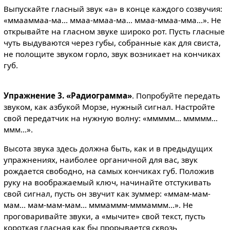
Выпускайте гласный звук «а» в конце каждого созвучия:
«ммааммаа-ма... ммаа-ммаа-ма... ммаа-ммаа-мма...». Не
открывайте на гласном звуке широко рот. Пусть гласные
чуть выдуваются через губы, собранные как для свиста,
не полощите звуком горло, звук возникает на кончиках
губ.
Упражнение 3. «Радиограмма»
. Попробуйте передать
звуком, как азбукой Морзе, нужный сигнал. Настройте
свой передатчик на нужную волну: «ммммм... ммммм...
ммм...».
Высота звука здесь должна быть, как и в предыдущих
упражнениях, наиболее органичной для вас, звук
рождается свободно, на самых кончиках губ. Положив
руку на воображаемый ключ, начинайте отстукивать
свой сигнал, пусть он звучит как зуммер: «ммам-мам-
мам... мам-мам-мам... мммаммм-мммаммм...». Не
проговаривайте звуки, а «мычите» свой текст, пусть
короткая гласная как бы прорывается сквозь