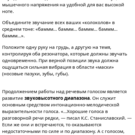
мышечного напряжения на удобной для вас высокой
ноте.
Объедините звучание всех ваших «колоколов» в
среднем тоне: «баммм... баммм... баммм... баммм...
баммм...».
Положите одну руку на грудь, а другую на темя,
контролируя оба резонатора, которые должны звучать
одновременно. При верной позиции звука должна
ощущаться сильная вибрация в области «маски»
(носовые пазухи, зубы, губы).
Продолжением работы над речевым голосом является
развитие
звуковысотного диапазона
. Он служит
основным средством интонационно-мелодической
выразительности голоса. «...Хорошие голоса в
разговорной речи редки, — писал К.С. Станиславский. —
Если же они и встречаются, то оказываются
недостаточными по силе и по диапазону. А с голосом,