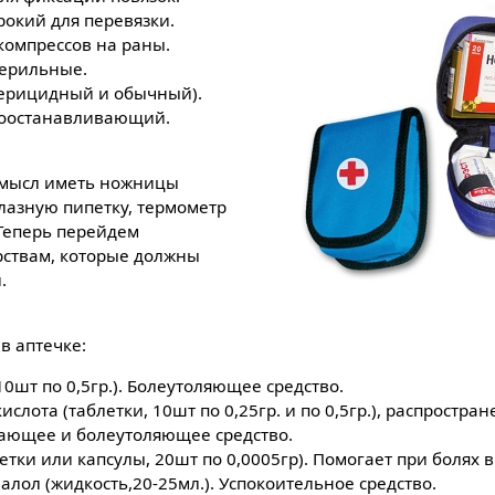
окий для перевязки.
компрессов на раны.
терильные.
терицидный и обычный).
воостанавливающий.
 смысл иметь ножницы
глазную пипетку, термометр
 Теперь перейдем
рствам, которые должны
.
в аптечке:
10шт по 0,5гр.). Болеутоляющее средство.
слота (таблетки, 10шт по 0,25гр. и по 0,5гр.), распростра
ающее и болеутоляющее средство.
тки или капсулы, 20шт по 0,0005гр). Помогает при болях в
лол (жидкость,20-25мл.). Успокоительное средство.