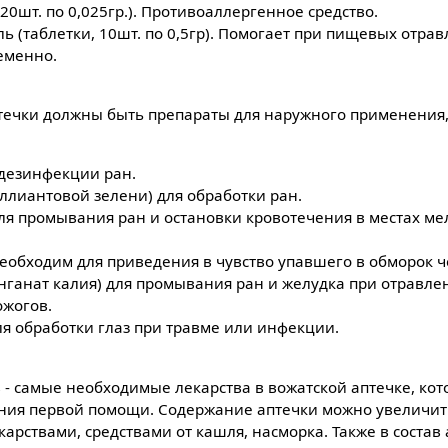
 20шт. по 0,025гр.). Противоаллергенное средство.
ь (таблетки, 10шт. по 0,5гр). Помогает при пищевых отра
еменно.
птечки должны быть препараты для наружного применения,
 дезинфекции ран.
ллиантовой зелени) для обработки ран.
ля промывания ран и остановки кровотечения в местах м
обходим для приведения в чувство упавшего в обморок ч
ганат калия) для промывания ран и желудка при отравле
ожогов.
я обработки глаз при травме или инфекции.
 - самые необходимые лекарства в вожатской аптечке, кот
ания первой помощи. Содержание аптечки можно увеличит
рствами, средствами от кашля, насморка. Также в состав 