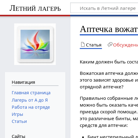
Летний лагерь
Аптечка вожат
Статья
Обсужден
Каким должен быть сост
Вожатская аптечка долж
этого зависят здоровье 
Навигация
отрядной аптечке?
Главная страница
Правильно собранные ле
Лагерь от А до Я
можно быть оказать кач
Работа на отряде
приезда скорой помощи.
Игры
это различные бинты, м
Статьи
средств для аптечки:
Сайты
Бинт нестерильный д