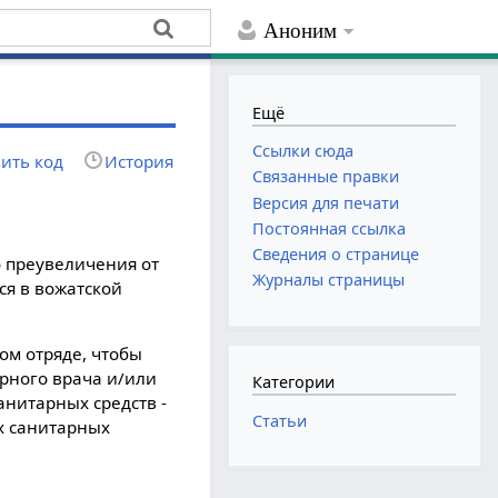
Аноним
Ещё
Ссылки сюда
ить код
История
Связанные правки
Версия для печати
Постоянная ссылка
Сведения о странице
о преувеличения от
Журналы страницы
ся в вожатской
ом отряде, чтобы
рного врача и/или
Категории
анитарных средств -
Статьи
х санитарных