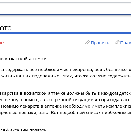
ого
ие
Править
Прав
ав вожатской аптечки.
на содержать все необходимые лекарства, ведь без всяког
и жизнь ваших подопечных. Итак, что же должно содержать
карства в вожатской аптечке должны быть в каждом детск
ественную помощь в экстренной ситуации до прихода лаге
 Помимо лекарств в аптечке необходимо иметь комплект с
арлевые повязки, вата. Вот подробный список необходимы
ля фиксации повязок.