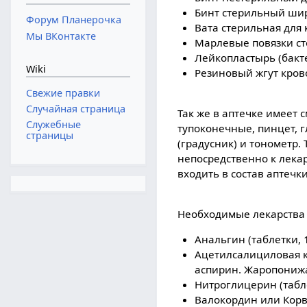
Бинт стерильный шир
Форум Планерочка
Вата стерильная для 
Мы ВКонтакте
Марлевые повязки с
Лейкопластырь (бак
Wiki
Резиновый жгут кро
Свежие правки
Случайная страница
Так же в аптечке имеет
Служебные
тупоконечные, пинцет, 
страницы
(градусник) и тонометр.
непосредственно к лека
входить в состав аптечки
Необходимые лекарства 
Анальгин (таблетки, 
Ацетилсалициловая ки
аспирин. Жаропониж
Нитроглицерин (табле
Валокордин или Корва