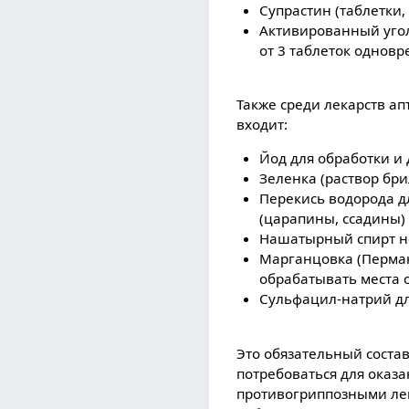
Супрастин (таблетки,
Активированный угол
от 3 таблеток одновр
Также среди лекарств а
входит:
Йод для обработки и
Зеленка (раствор бри
Перекись водорода д
(царапины, ссадины)
Нашатырный спирт не
Марганцовка (Перман
обрабатывать места 
Сульфацил-натрий дл
Это обязательный состав
потребоваться для оказ
противогриппозными лека