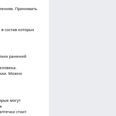
влениях. Принимать
 в состав которых
елких ранений
еловека.
нии. Можно
орые могут
ь
аптечки стоит