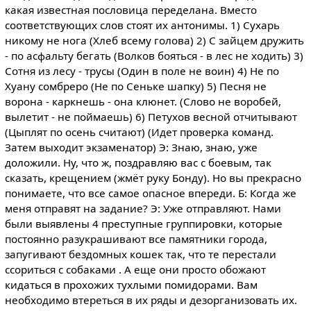
какая известная пословица переделана. Вместо
соответствующих слов стоят их антонимы. 1) Сухарь
никому не нога (Хлеб всему голова) 2) С зайцем дружить
- по асфальту бегать (Волков бояться - в лес не ходить) 3)
Сотня из лесу - трусы (Один в поле не воин) 4) Не по
Хуану сомбреро (Не по Сеньке шапку) 5) Песня не
ворона - каркнешь - она клюнет. (Слово не воробей,
вылетит - не поймаешь) 6) Петухов весной отчитывают
(Цыплят по осень считают) (Идет проверка команд.
Затем выходит экзаменатор) Э: Знаю, знаю, уже
доложили. Ну, что ж, поздравляю вас с боевым, так
сказать, крещением (жмёт руку Бонду). Но вы прекрасно
понимаете, что все самое опасное впереди. Б: Когда же
меня отправят на задание? Э: Уже отправляют. Нами
были выявлены 4 преступные группировки, которые
постоянно разукрашивают все памятники города,
запугивают бездомных кошек так, что те перестали
ссориться с собаками . А еще они просто обожают
кидаться в прохожих тухлыми помидорами. Вам
необходимо втереться в их ряды и дезорганизовать их.