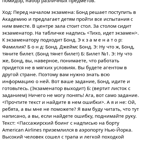
помидор, набор различных предметов.
Ход: Перед началом экзамена: Бонд решает поступить в
Академию и предлагает детям пройти все испытания с
ним вместе. В центре зала стоит стол. За столом сидит
экзаменатор. На табличке надпись <Тихо, идет экзамен>.
К экзаменатору подходит Бонд. Э к з а м е н а т о р:
Фамилия? Б о н д: Бонд. Джеймс Бонд. Э: Ну что ж, Бонд,
тяните билет. (Бонд тянет билет) Б: Билет №1. Э: Ну что
же, Бонд, вы, наверное, понимаете, что работать
придется не в мягких условиях. Вы будете агентом в
другой стране. Поэтому вам нужно знать всю
информацию о ней. Вот ваше задание, Бонд, идите и
готовьтесь. (Экзаменатор выходит) Б: (вертит листок с
заданием) Ничего не могу понять! Ага, вот само задание.
<Прочтите текст и найдите в нем ошибки>. А я и не: Ой,
ребята, а вы мне не поможете? Я вам буду читать, что тут
написано, а вы, если найдете ошибку, поднимайте руку.
Текст: <Пассажирский боинг с надписью на борту
American Airlines приземлился в аэропорту Нью-Йорка.
Высокий человек сошел с трапа и легкой походкой