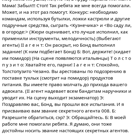
Мама! Забыл!!! Стоп! Так ребята же мне всегда помогали.
Может, и на этот раз помогут. Конкурс: необходимо
командам, используя бутылки, ложки кастрюли и другие
подручные средства, сыграть <Кузнечика> и <Во саду ли,
в огороде:> (Жюри оценивает, кто лучше исполнил, как
применили инструменты, мелодичность) (Выбегают
агенты) II а г е н т: Он раскрыт, но Бонд выполнил
задание! (К ним подбегает Бонд) Б: Вот, держите! (кидает
им помидор) (На сцене появляются итальянцы) Т о л с т о
п у з и т о: Хватайте его, парни! I а г е н т: Спокойно,
Толстопузито Чезано. Вы арестованы по подозрению в
поставке тухлых (смотрит на помидор) продуктов
питания. Вы имеете право молчать до прихода вашего
адвоката. (II агент надевает всем бандитам наручники и
уводит их. На сцену выходит экзаменатор) Э:
Поздравляю вас, Бонд, вы прошли все испытания. И я
присваиваю вам звание секретного агента 008. Б:
Разрешите обратиться, сэр? Э: Обращайтесь. Б: В моей
работе мне помогали ребята. Я думаю, они тоже
достойны носить звание настоящих секретных агентов.