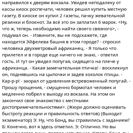
направился к дверям вокзала. Увидев неподалеку от
кассы киоск роспечати, человек решил купить местную
газету. В киоске он купил 2 газеты, пачку жевательной
резинки и блокнот. За всё это он заплатил 6 марок. <Ну,
что ж, теперь необходимо найти своего связного>, -
подумал он. - Извините, вы не подскажете, где
находится Эйфелева башня в этом городе? - спросил
человека двухметровый африканец. - Я только что
прилетел и в городе еще ничего не знаю, - ответил
гость. И тут он увидел попугая, сидящего на плече у
африканца. - Какая замечательная птичка! - воскликнул
он, поднявшись на цыпочки и задев хохолок птицы. -
Кар-р-р! - заорал от удивления встревоженный попугай. -
Прошу прощения, - смущенно бормотал человек и
медленно побрел к выходу из вокзала. На этом он
закончил свое знакомство с местными
достопримечательностями>. (Жюри должно оценивать
быстроту реакции и правильность ответов) (Выходит
экзаменатор) Э: Ну, что Бонд, вы стравились с заданием?
Б: Конечно, вот я здесь отметил. Э: Отлично. Но вы