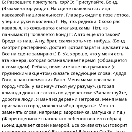
Б: Разрешите приступать, сэр? Э: Приступайте, Бонд.
(Экзаменатор уходит. На сцене появляются лица
кавказкой национальности. Главарь сидит в позе лотоса,
упёрши руки в колени.) Г: Ну, что, редиски. Скоко рас
каварыл, нэ связыватса с итальяшкамы. Нэт, нэ
панымают! (Появляется Бонд) Г: А это еще кто такой?
Вродэ нэ наш. А ну, брат, скажи хоть что- нибудь. (Бонд
смотрит растерянно. Достает фотоаппарат и щелкает им.
Все на сцене замирают.) Б: Ух, хорошо, что у меня есть
эта камера, которая останавливает время. (Обращается
к командам). Ребята, помогите мне по-грузински (с
грузинским акцентом) сказать следующие слова: <Дядя
Гога, я ваш племянник Вано. Меня мама послала в
город, чтобы у вас научиться уму разуму>. (Вторая
команда должна сказать по-деревенски: <Здравствуйте,
дорогие люди. Я Ваня из деревни Петровка. Меня мама
прислала в город молоко и яйца продать>. Можно
заменять слова, например: здоровичка, матушка и т.д.)
(Жюри оценивает насколько ребенок вошел в образ)
(Бонд щелкает своей камерой. Все оживают) Б: (говорит
с японским акцентом) Вакаримос! Я братан Сю Зу Цу из