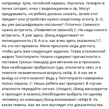
например: лупа, потайной карман, перчатки, телефон в
пачке сигарет, очки с видеоэкраном и пр. Могут
придумывать, но ребята должны сказать, зачем этот
предмет или устройство нужно секретному агенту. Б: О,
вы уже расшифровали послание? Отлично: Связного
нужно встретить. (Появляется связной) С: Не надо никого
встречать. Я уже здесь. (Бонд вздрагивает от
неожиданности.) Б: А-а-а, как в-вы здесь оказались? С:
На это нет времени. Меня прислали сюда для того,
чтобы дать вам следующее задание. Глава итальянской
мафии Толстопузито Чезано содержит причастности к
поставке тухлых помидор для метания их в прохожих.
Вам необходимо пробраться туда, отключить свет, и в
темноте незамеченным вскрыть сейф. Б: А как же я
выйду из этого казино? Ведь у Толстопузито наверняка
полно охраны. С: Наши ребята вас прикроют. В случае
опасности передайте сигнал. (Уходит). (Бонд маскируется
и приходит в казино) (Необходимо выбрать по одному
человеку из команды) (Бонд взламывает сейф) Б: Ух,
какая темень. Как же они выглядят эти доказательства.