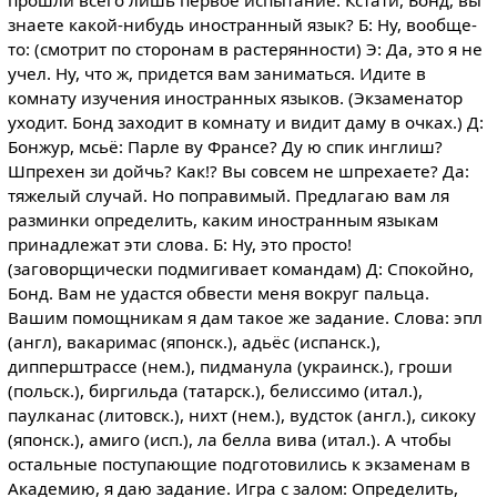
прошли всего лишь первое испытание. Кстати, Бонд, вы
знаете какой-нибудь иностранный язык? Б: Ну, вообще-
то: (смотрит по сторонам в растерянности) Э: Да, это я не
учел. Ну, что ж, придется вам заниматься. Идите в
комнату изучения иностранных языков. (Экзаменатор
уходит. Бонд заходит в комнату и видит даму в очках.) Д:
Бонжур, мсьё: Парле ву Франсе? Ду ю спик инглиш?
Шпрехен зи дойчь? Как!? Вы совсем не шпрехаете? Да:
тяжелый случай. Но поправимый. Предлагаю вам ля
разминки определить, каким иностранным языкам
принадлежат эти слова. Б: Ну, это просто!
(заговорщически подмигивает командам) Д: Спокойно,
Бонд. Вам не удастся обвести меня вокруг пальца.
Вашим помощникам я дам такое же задание. Слова: эпл
(англ), вакаримас (японск.), адьёс (испанск.),
дипперштрассе (нем.), пидманула (украинск.), гроши
(польск.), биргильда (татарск.), белиссимо (итал.),
паулканас (литовск.), нихт (нем.), вудсток (англ.), сикоку
(японск.), амиго (исп.), ла белла вива (итал.). А чтобы
остальные поступающие подготовились к экзаменам в
Академию, я даю задание. Игра с залом: Определить,