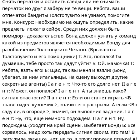
Снять перчатки и оставить следы или не снимать
перчаток но друг я заберу не те вещи. Ребята, ваши
отпечатки бандиты Толстопузито не узнают, помогите
мне. Конкурс: Необходимо на ощупь определить, какие
предметы лежат в сейфе. Среди них должен быть
помидор - доказательство. Бонд должен узнать у команд
какой из предметов является необходимым Бонду для
разоблачения Толстопузито Чезано. (Врываются
Толстопузито и его помощники) Т: Ага, попался! Ты
думаешь, тебе просто так дадут уйти? Б: Ой, мамочка! Т:
Ребята, взять его! Б: Щас, так вы меня и взяли! (Бонд
убегает, за ним итальянцы. На сцену выходят другие
секретные агенты) I а г е н т: Что-то его долго нет. II а г е
н т: Может, он попался? I а г е н т: А ты знаешь какой
сигнал опасности? II а г е н т: Если он станет играть <В
траве сидел кузнечик:>, значит его раскрыли. А если <Во
саду ли, в огороде:>, значит, он выполнил задание. I а г
е н т: Ну, что, еще немного подождем. II а г е н т: Ну,
подождем. (Уходят на край сцены. Выбегает Бонд) Б: Все
сорвалось, надо хоть передать сигнал своим. Кто там? В
лесу жила лягушка, нет, не то, в пруду порхала птичка! А!