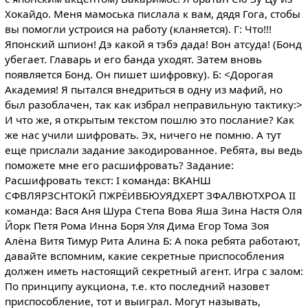
Хокайдо. Меня мамоська пислала к вам, дядя Гога, стобы
вы помогли устроися на работу (кланяется). Г: Что!!!
Японский шпион! Дэ какой я тэбэ дада! Вон атсуда! (Бонд
убегает. Главарь и его банда уходят. Затем вновь
появляется Бонд. Он пишет шифровку). Б: <Дорогая
Академия! Я пытался внедриться в одну из мафий, но
был разоблачен, так как избрал неправильную тактику:>
И что же, я открытым текстом пошлю это послание? Как
же нас учили шифровать. Эх, ничего не помню. А тут
еще прислали задание закодированное. Ребята, вы ведь
поможете мне его расшифровать? Задание:
Расшифровать текст: I команда: ВКАНШ
СФВЛЯРЗСНТОКЙ ПЖРЁИВБЮУЯДХЕРТ ЗФАЛВЮТХРОА II
команда: Вася Аня Шура Степа Вова Яша Зина Настя Оля
Йорк Петя Рома Инна Боря Уля Дима Егор Тома Зоя
Алёна Витя Тимур Рита Алина Б: А пока ребята работают,
давайте вспомним, какие секретные приспособления
должен иметь настоящий секретный агент. Игра с залом:
По принципу аукциона, т.е. кто последний назовет
приспособление, тот и выиграл. Могут называть,