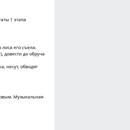
таты 1 этапа
а лиса его съела.
), довести до обруча
а, несут, обводят
первым. Музыкальная