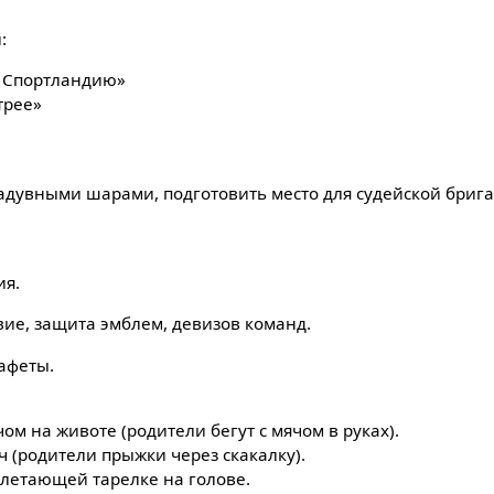
:
в Спортландию»
трее»
дувными шарами, подготовить место для судейской бриг
ия.
вие, защита эмблем, девизов команд.
тафеты.
чом на животе (родители бегут с мячом в руках).
 (родители прыжки через скакалку).
 летающей тарелке на голове.