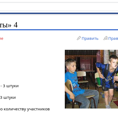
ты» 4
ие
Править
Прав
- 3 штуки
3 штуки
о количеству участников