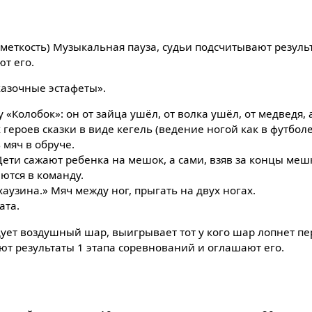
а меткость) Музыкальная пауза, судьи подсчитывают резуль
т его.
казочные эстафеты».
 «Колобок»: он от зайца ушёл, от волка ушёл, от медведя, 
 героев сказки в виде кегель (ведение ногой как в футболе
ь мяч в обруче.
Дети сажают ребенка на мешок, а сами, взяв за концы мешк
ются в команду.
узина.» Мяч между ног, прыгать на двух ногах.
ата.
адует воздушный шар, выигрывает тот у кого шар лопнет 
ют результаты 1 этапа соревнований и оглашают его.