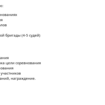
ю:
внованиях
ия
олов
ой бригады (4-5 судей)
вания
вка цели соревнования
нования
 участников
аний, награждение.