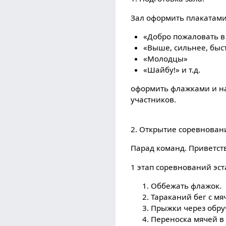
Зал оформить плакатами
«Добро пожаловать 
«Выше, сильнее, быс
«Молодцы»
«Шайбу!» и т.д.
оформить флажками и на
участников.
2. Открытие соревнован
Парад команд. Приветст
1 этап соревнований эс
Оббежать флажок.
Тараканий бег с мя
Прыжки через обруч
Переноска мячей в