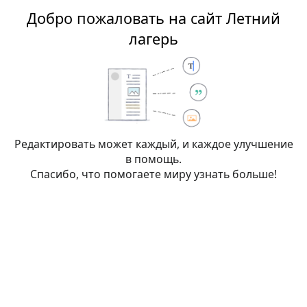
Добро пожаловать на сайт Летний
Летний лагерь
лагерь
Редактирование:
Шаблон списка
отряда
(раздел)
Редактировать может каждый, и каждое улучшение
в помощь.
Спасибо, что помогаете миру узнать больше!
Внимание:
Вы не вошли в систему. Ваш IP-
адрес будет общедоступен, если вы запишете
какие-либо изменения. Если вы
войдёте
или
создадите учётную запись
, её имя будет
использоваться вместо IP-адреса, наряду с
другими преимуществами.