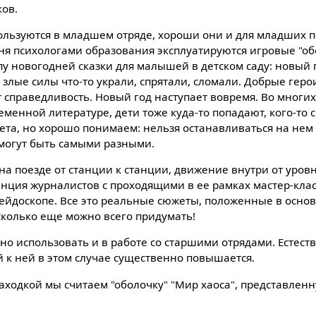
ков.
ользуются в младшем отряде, хороши они и для младших п
ня психологами образования эксплуатируются игровые "об
у новогодней сказки для малышей в детском саду: новый 
то злые силы что-то украли, спрятали, сломали. Добрые гер
 справедливость. Новый год наступает вовремя. Во многи
еменной литературе, дети тоже куда-то попадают, кого-то
ета, но хорошо понимаем: нельзя останавливаться на нем
 могут быть самыми разными.
а поезде от станции к станции, движение внутри от уровн
ция журналистов с проходящими в ее рамках мастер-клас
ейдоскопе. Все это реальные сюжеты, положенные в основ
сколько еще можно всего придумать!
о использовать и в работе со старшими отрядами. Естест
й к ней в этом случае существенно повышается.
ходкой мы считаем "оболочку" "Мир хаоса", представлен