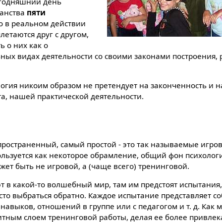
егодняшний день
ранства
пяти
то в реальном действии
летаются друг с другом,
ь о них как о
ьных видах деятельности со своими законами построения, 
огия никоим образом не претендует на законченность и н
, нашей практической деятельности.
пространенный, самый простой - это так называемые игров
ользуется как некоторое обрамление, общий фон психолог
ожет быть не игровой, а (чаще всего) тренинговой.
 в какой-то волшебный мир, там им предстоят испытания, 
осто выбраться обратно. Каждое испытание представляет с
авыков, отношений в группе или с педагогом и т. д. Как 
итным слоем тренинговой работы, делая ее более привлек