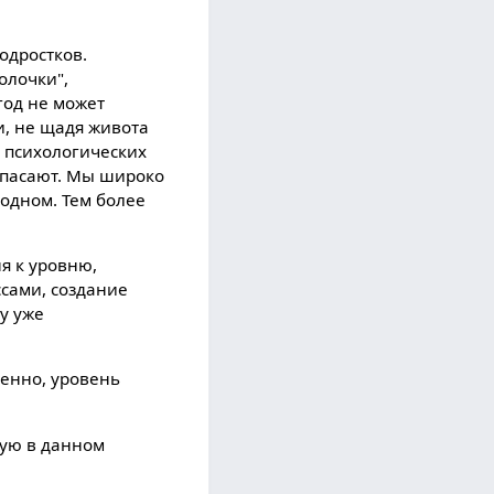
одростков.
олочки",
год не может
ои, не щадя живота
х психологических
 спасают. Мы широко
 одном. Тем более
я к уровню,
сами, создание
у уже
венно, уровень
ную в данном