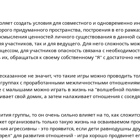
оляет создать условия для совместного и одновременно и
орого придуманного пространства, построения в его рамк
осмысления ценностей личного существования в данной си
я участников, так и для ведущего. Для него сложность мо
цессом, для участников опасность связана с необходимос
их, обращаться к своему собственному "Я" с достаточно 
есказанное не значит, что такие игры можно проводить то
 группах с проработанными межличностными отношениями
е с малышами можно играть в жизнь на "волшебной поляне
ивает свой домик, а затем налаживает отношения с соседя
ития группы, то он очень сильно влияет на то, как сложитс
жет организовать только такую жизнь на осваиваемом прос
ия агрессивны - это проявится, если дети равнодушны друг 
озрел" для развития отношений - игра хорошо продвинет ег