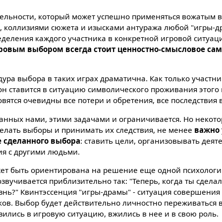
ельности, который может успешно применяться вожатым в л
, коллизиями сюжета и изысками антуража любой "игры-д
деления каждого участника в конкретной игровой ситуа
гровым выбором всегда стоит ценностно-смысловое са
ура выбора в таких играх драматична. Как только участник
он ставится в ситуацию символического проживания этого 
вятся очевидны все потери и обретения, все последствия 
танных нами, этими задачами и ограничивается. Но некот
делать выборы и принимать их следствия, не менее
важно 
е сделанного выбора
: ставить цели, организовывать деят
я с другими людьми.
ожет быть ориентирована на решение еще одной психологи
озвучивается приблизительно так: "Теперь, когда ты сделал
знь?" Квинтэссенция "игры-драмы" - ситуация совершения 
ов. Выбор будет действительно личностно переживаться в
зились в игровую ситуацию, вжились в нее и в свою роль.