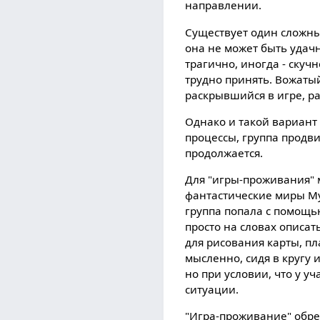
направлении.
Существует один сложны
она не может быть удачн
трагично, иногда - скучн
трудно принять. Вожатый
раскрывшийся в игре, ра
Однако и такой вариант
процессы, группа продви
продолжается.
Для "игры-проживания" 
фантастические миры Му
группа попала с помощ
просто на словах описат
для рисования карты, пл
мысленно, сидя в кругу 
но при условии, что у у
ситуации.
"Игра-проживание" обре