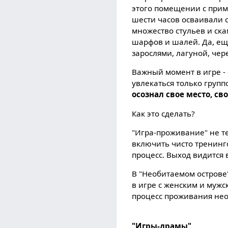
этого помещении с прим
шести часов осваивали 
множество стульев и ска
шарфов и шалей. Да, ещ
зарослями, лагуной, чер
Важный момент в игре -
увлекаться только груп
осознал свое место, с
Как это сделать?
"Игра-проживание" не т
включить чисто тренинг
процесс. Выход видится
В "Необитаемом острове
в игре с женским и муж
процесс проживания необ
"Игры-драмы"