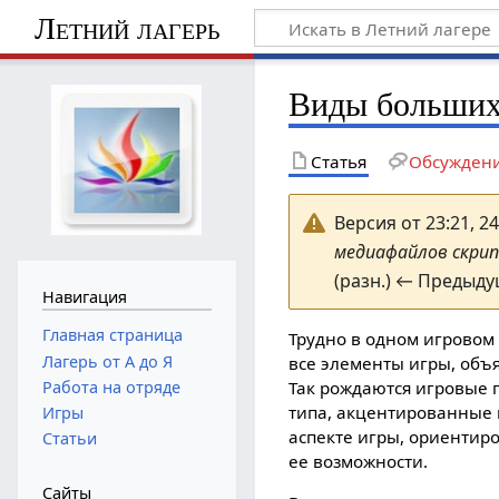
Летний лагерь
Виды больших
Статья
Обсужден
Версия от 23:21, 2
медиафайлов скри
(разн.) ← Предыду
Навигация
Главная страница
Трудно в одном игровом
Лагерь от А до Я
все элементы игры, объя
Работа на отряде
Так рождаются игровые 
типа, акцентированные 
Игры
аспекте игры, ориентир
Статьи
ее возможности.
Сайты