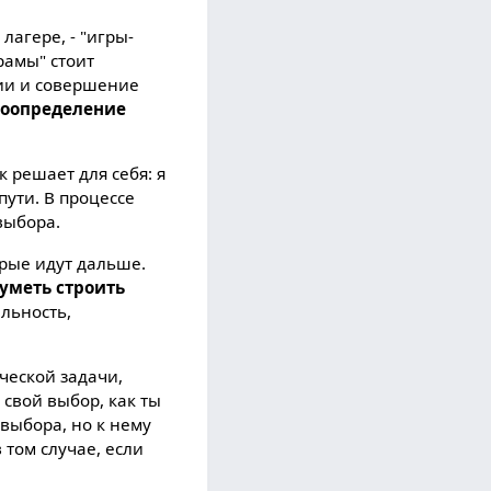
агере, - "игры-
рамы" стоит
ции и совершение
моопределение
 решает для себя: я
пути. В процессе
выбора.
орые идут дальше.
уметь строить
ельность,
ческой задачи,
 свой выбор, как ты
выбора, но к нему
 том случае, если