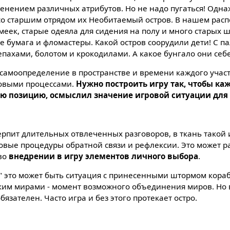
енением различных атрибутов. Но не надо пугаться! Одн
со старшим отрядом их Необитаемый остров. В нашем рас
меек, старые одеяла для сидения на полу и много старых 
е бумага и фломастеры. Какой остров соорудили дети! С 
епахами, болотом и крокодилами. А какое бунгало они себ
 самоопределение в пространстве и времени каждого учас
повыми процессами.
Нужно построить игру так, чтобы ка
вою позицию, осмыслил значение игровой ситуации для
ерпит длительных отвлеченных разговоров, в ткань такой 
овые процедуры обратной связи и рефлексии. Это может 
 во
внедрении в игру элементов личного выбора
.
" это может быть ситуация с принесенными штормом кор
ским мирами - момент возможного объединения миров. Но
язателен. Часто игра и без этого протекает остро.