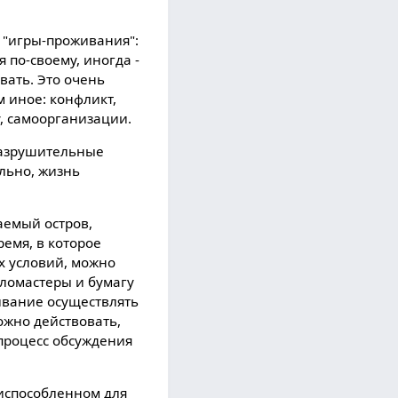
 "игры-проживания":
 по-своему, иногда -
ивать. Это очень
м иное: конфликт,
у, самоорганизации.
разрушительные
ельно, жизнь
аемый остров,
емя, в которое
х условий, можно
фломастеры и бумагу
живание осуществлять
ожно действовать,
 процесс обсуждения
риспособленном для