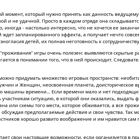
й момент, который нужно принять как данность ведущему
ой и не удачной. Просто в каждом отряде она складывается
о, иногда - настолько интересно, что не хочется ее заканч
 ждет запланированного эффекта, а получает нечто совсе
зногласия детей, их полная неготовность к сотрудничеств
 "проживания" игры очень полезен: выявляются скрытые 
гается в понимании того, что в ней происходит. Следоват
можно придумать множество игровых пространств: необит
жчин и Женщин, неосвоенная планета, доисторическое вр
ью машины времени… Если времени мало и нет подходящи
ь участникам ситуацию, в которой они оказались, выдать 
ана или схемы того места, которое обживается, а все про
и обсуждая предполагаемые действия и свои чувства. Так м
частников хорошо развито воображение и им нравится сам
тает свои настоящие возможности, если организуется в п