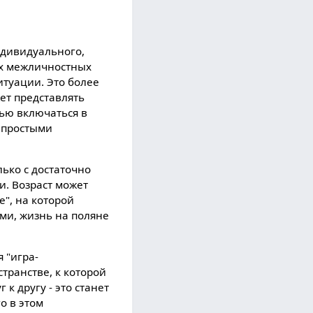
ндивидуального,
ах межличностных
туации. Это более
жет представлять
тью включаться в
непростыми
лько с достаточно
. Возраст может
", на которой
ми, жизнь на поляне
я "игра-
транстве, к которой
к другу - это станет
о в этом