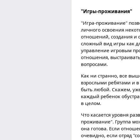
"Игры-проживания"
"Игра-проживание" позв
личного освоения некот
отношений, создания и 
сложный вид игры как дл
управление игровым про
отношения, выстраивать 
вопросами.
Как ни странно, все выш
взрослыми ребятами и в
быть любой. Скажем, уж
каждый ребенок обустра
в целом.
Что касается уровня разв
проживание". Группа мо
она готова. Если отношен
очевидно, если отряд "с