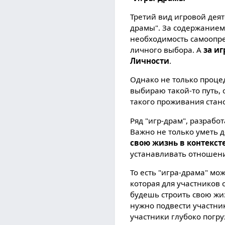
Третий вид игровой деят
драмы". За содержанием
необходимость самоопре
личного выбора. А
за и
Личности
.
Однако не только процед
выбираю такой-то путь, 
такого проживания стано
Ряд "игр-драм", разрабо
Важно не только уметь 
свою жизнь в контекст
устанавливать отношени
То есть "игра-драма" м
которая для участников 
будешь строить свою жи
нужно подвести участник
участники глубоко погру