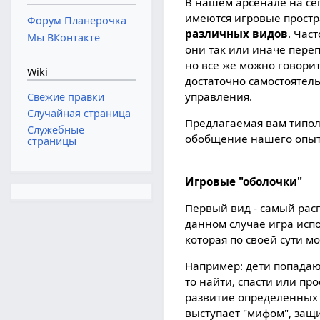
В нашем арсенале на с
имеются игровые прост
Форум Планерочка
различных видов
. Час
Мы ВКонтакте
они так или иначе переп
но все же можно говорит
Wiki
достаточно самостоятел
управления.
Свежие правки
Случайная страница
Предлагаемая вам типол
Служебные
обобщение нашего опыта
страницы
Игровые "оболочки"
Первый вид - самый рас
данном случае игра исп
которая по своей сути м
Например: дети попадают
то найти, спасти или пр
развитие определенных н
выступает "мифом", защ