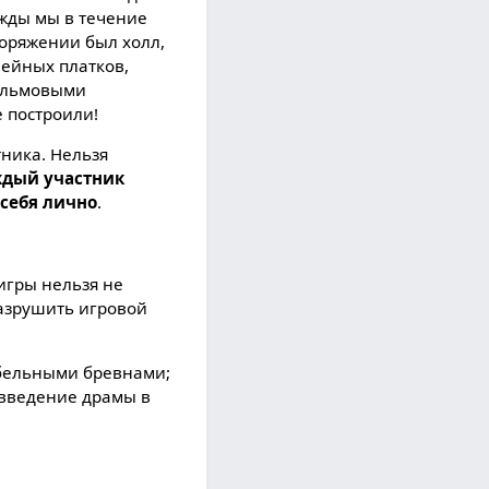
ажды мы в течение
поряжении был холл,
шейных платков,
пальмовыми
е построили!
тника. Нельзя
ждый участник
 себя лично
.
игры нельзя не
разрушить игровой
абельными бревнами;
 введение драмы в