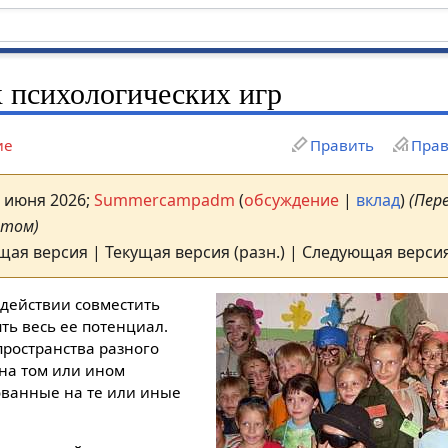
 психологических игр
ие
Править
Прав
4 июня 2026;
Summercampadm
(
обсуждение
|
вклад
)
(Пер
птом)
щая версия | Текущая версия (разн.) | Следующая версия
 действии совместить
ть весь ее потенциал.
пространства разного
на том или ином
ованные на те или иные