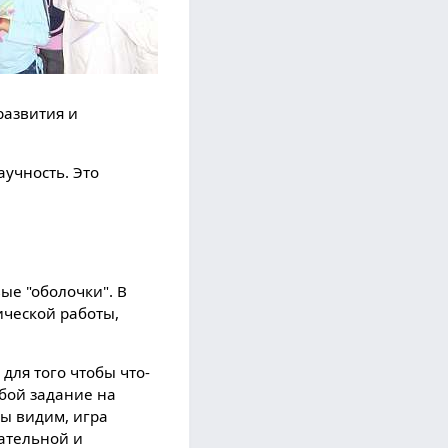
развития и
аучность. Это
ые "оболочки". В
ической работы,
для того чтобы что-
обой задание на
мы видим, игра
ательной и