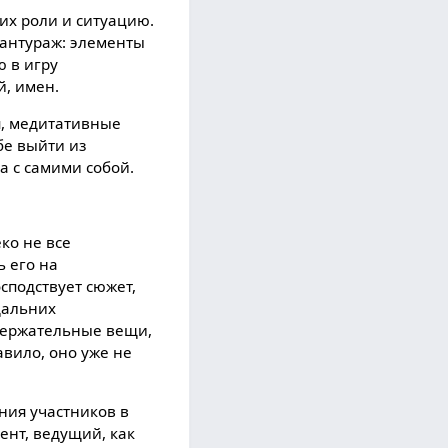
 их роли и ситуацию.
антураж: элементы
 в игру
й, имен.
я, медитативные
бе выйти из
а с самими собой.
ко не все
ь его на
сподствует сюжет,
дальних
одержательные вещи,
авило, оно уже не
ния участников в
ент, ведущий, как