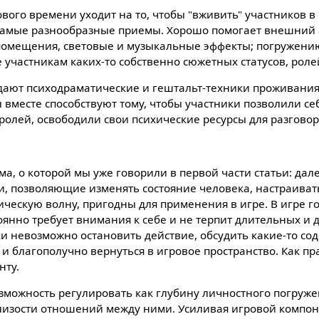
вого времени уходит на то, чтобы "вживить" участников в
 самые разнообразные приемы. Хорошо помогает внешний 
помещения, световые и музыкальные эффекты; погружению
 участникам каких-то собственно сюжетных статусов, роле
дают психодраматические и гештальт-техники проживани
 вместе способствуют тому, чтобы участники позволили се
ролей, освободили свои психические ресурсы для разговор
а, о которой мы уже говорили в первой части статьи: дале
и, позволяющие изменять состояние человека, настраиват
ческую волну, пригодны для применения в игре. В игре го
оянно требует внимания к себе и не терпит длительных и 
ки невозможно остановить действие, обсудить какие-то с
и благополучно вернуться в игровое пространство. Как пр
нту.
озможность регулировать как глубину личностного погруже
 близости отношений между ними. Усиливая игровой компон