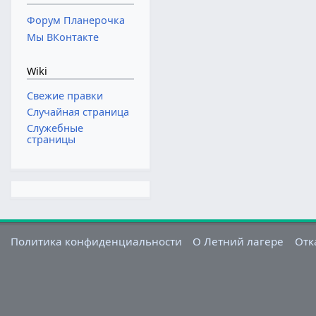
Форум Планерочка
Мы ВКонтакте
Wiki
Свежие правки
Случайная страница
Служебные
страницы
Политика конфиденциальности
О Летний лагере
Отк