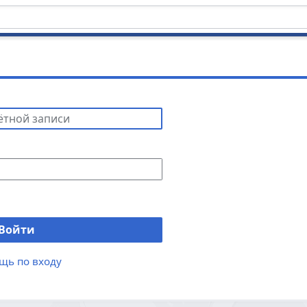
Войти
щь по входу