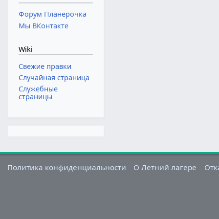
Форум Планерочка
Мы ВКонтакте
Wiki
Свежие правки
Случайная страница
Служебные
страницы
Политика конфиденциальности
О Летний лагере
Отк