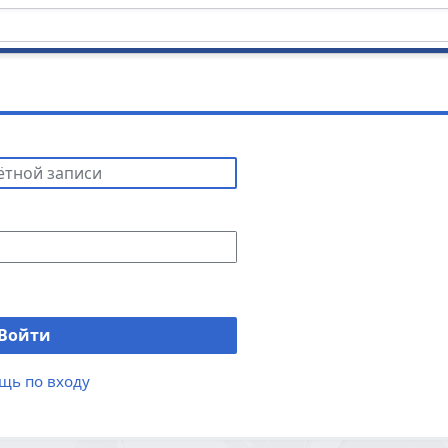
Войти
щь по входу