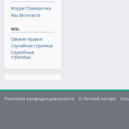
Форум Планерочка
Мы ВКонтакте
Wiki
Свежие правки
Случайная страница
Служебные
страницы
Политика конфиденциальности
О Летний лагере
Отк