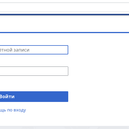
Войти
щь по входу