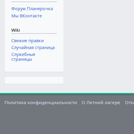
Форум Планерочка
Мы ВКонтакте
Wiki
Свежие правки
Случайная страница
Служебные
страницы
Политика конфиденциальности
О Летний лагере
Отк