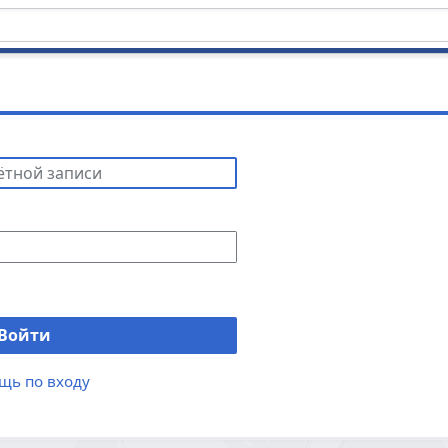
Войти
щь по входу