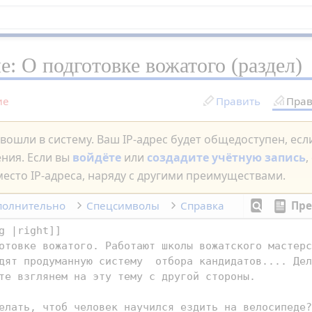
ие:
О подготовке вожатого
(раздел)
ие
Править
Прав
вошли в систему. Ваш IP-адрес будет общедоступен, ес
ения. Если вы
войдёте
или
создадите учётную запись
,
есто IP-адреса, наряду с другими преимуществами.
полнительно
Спецсимволы
Справка
Пре