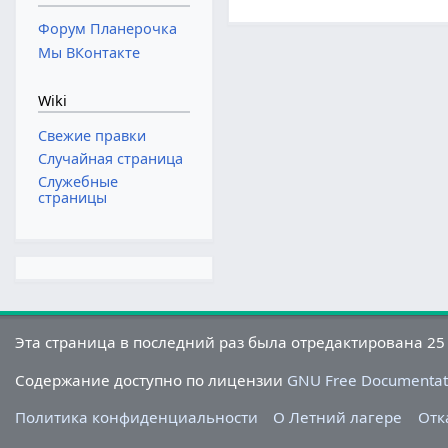
Форум Планерочка
Мы ВКонтакте
Wiki
Свежие правки
Случайная страница
Служебные
страницы
Эта страница в последний раз была отредактирована 25 
Содержание доступно по лицензии
GNU Free Documentati
Политика конфиденциальности
О Летний лагере
Отк