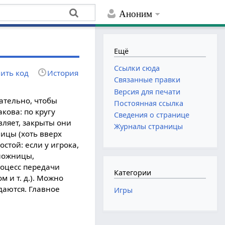
Аноним
Ещё
Ссылки сюда
ить код
История
Связанные правки
Версия для печати
лательно, чтобы
Постоянная ссылка
кова: по кругу
Сведения о странице
ляет, закрыты они
Журналы страницы
ицы (хоть вверх
стой: если у игрока,
 ножницы,
роцесс передачи
Категории
 и т. д.). Можно
адаются. Главное
Игры