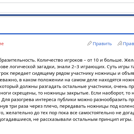
ие
Править
Прав
разительность. Количество игроков – от 10 и больше. Же
ве логической загадки, знали 2–3 играющих. Суть игры та
рок передает сидящему рядом участнику ножницы и объяв
неважно, в каком положении на самом деле находятся ножн
оторый должны разгадать остальные участники, очень про
оги скрещены, то ножницы закрытые. Если наоборот, то
. Для разогрева интереса публики можно разнообразить п
ув три раза через плечо, передавать ножницы под коленом
го, желательно до тех пор пока все самостоятельно не дог
догадавшиеся, не рассказывали остальным принцип игры.