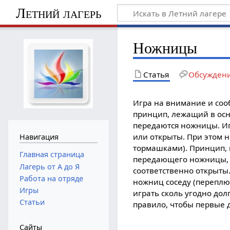
Летний лагерь
Ножницы
Статья
Обсужден
Игра на внимание и сооб
принцип, лежащий в осно
передаются ножницы. Иг
или открыты. При этом 
Навигация
тормашками). Принцип, к
Главная страница
передающего ножницы, н
Лагерь от А до Я
соответственно открыты
Работа на отряде
ножниц соседу (переплюн
Игры
играть сколь угодно дол
Статьи
правило, чтобы первые 
Сайты