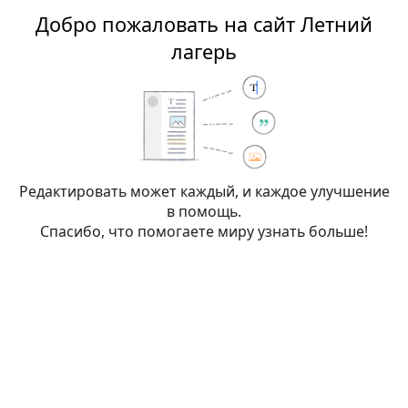
Добро пожаловать на сайт Летний
Летний лагерь
лагерь
Редактирование:
Ножницы
Редактировать может каждый, и каждое улучшение
в помощь.
Внимание:
Вы не вошли в систему. Ваш IP-
Спасибо, что помогаете миру узнать больше!
адрес будет общедоступен, если вы запишете
какие-либо изменения. Если вы
войдёте
или
создадите учётную запись
, её имя будет
использоваться вместо IP-адреса, наряду с
другими преимуществами.
Пе
Дополнительно
Спецсимволы
Справка