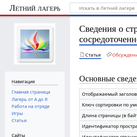
Летний лагерь
Сведения о ст
сосредоточенн
Статья
Обсужден
Основные сведе
Навигация
Главная страница
Отображаемый заголов
Лагерь от А до Я
Ключ сортировки по у
Работа на отряде
Игры
Длина страницы (в бай
Статьи
Идентификатор простр
Сайты
Идентификатор страни