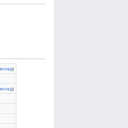
вклад
)
вклад
)