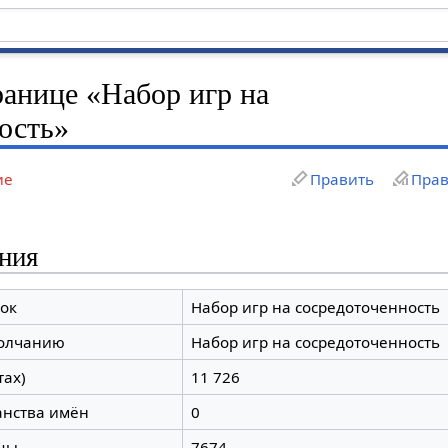
ранице «Набор игр на
ость»
ие
Править
Прав
ния
ок
Набор игр на сосредоточенность
молчанию
Набор игр на сосредоточенность
тах)
11 726
анства имён
0
цы
7674