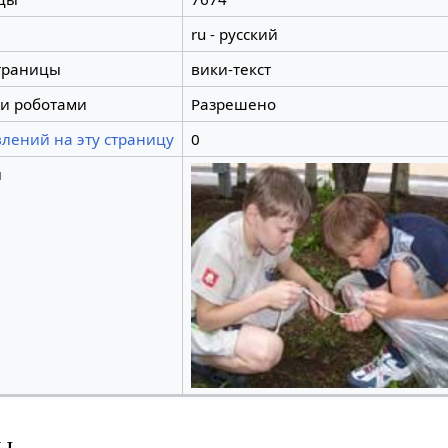
ru - русский
траницы
вики-текст
и роботами
Разрешено
лений на эту страницу
0
ы
ы