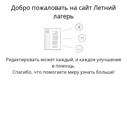
Добро пожаловать на сайт Летний
Летний лагерь
лагерь
Редактирование:
Летний
лагерь:Политика
конфиденциальности
(раздел)
Редактировать может каждый, и каждое улучшение
в помощь.
Спасибо, что помогаете миру узнать больше!
Внимание:
Вы не вошли в систему. Ваш IP-
адрес будет общедоступен, если вы запишете
какие-либо изменения. Если вы
войдёте
или
создадите учётную запись
, её имя будет
использоваться вместо IP-адреса, наряду с
другими преимуществами.