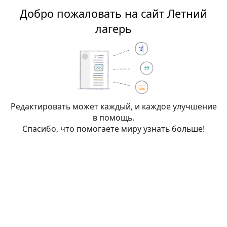
Добро пожаловать на сайт Летний
Летний лагерь
лагерь
Редактирование:
Летний
лагерь:Политика
конфиденциальности
(раздел)
Редактировать может каждый, и каждое улучшение
в помощь.
Спасибо, что помогаете миру узнать больше!
Внимание:
Вы не вошли в систему. Ваш IP-
адрес будет общедоступен, если вы запишете
какие-либо изменения. Если вы
войдёте
или
создадите учётную запись
, её имя будет
использоваться вместо IP-адреса, наряду с
другими преимуществами.