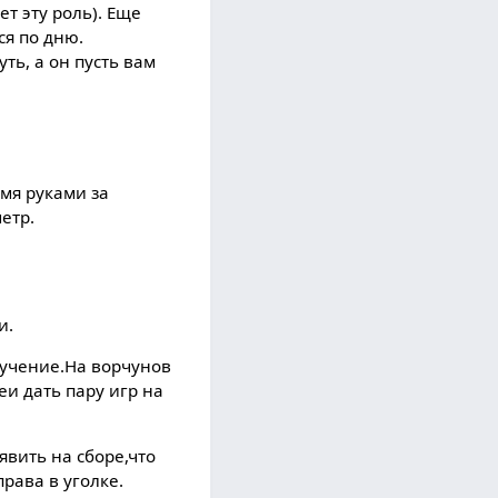
ет эту роль). Еще
ся по дню.
ть, а он пусть вам
умя руками за
етр.
и.
ручение.На ворчунов
еи дать пару игр на
вить на сборе,что
рава в уголке.