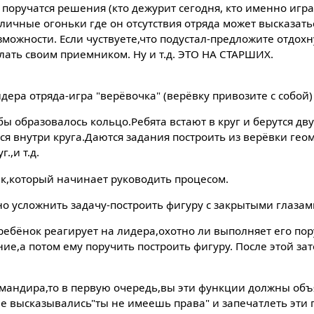
 поручатся решения (кто дежурит сегодня, кто именно игра
личные огоньки где он отсутствия отряда может высказать
зможности. Если чуствуете,что подустал-предложите отдохну
елать своим приемником. Ну и т.д. ЭТО НА СТАРШИХ.
идера отряда-игра "верёвочка" (верёвку привозите с собой)
бы образовалось кольцо.Ребята встают в круг и берутся дв
ся внутри круга.Даются задания построить из верёвки геом
.,и т.д.
ек,который начинает руководить процесом.
но усложнить задачу-построить фигуру с закрытыми глазам
 ребёнок реагирует на лидера,охотно ли выполняет его по
ие,а потом ему поручить построить фигуру. После этой зат
омандира,то в первую очередь,вы эти функции должны объя
е высказывались"ты не имеешь права" и запечатлеть эти п