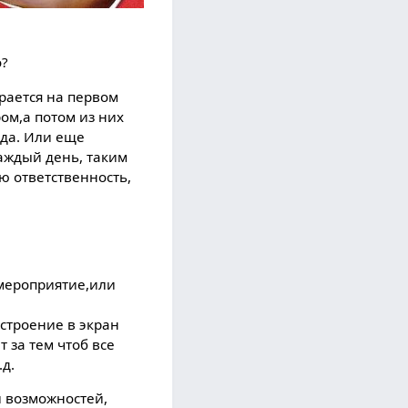
о?
рается на первом
ом,а потом из них
яда. Или еще
аждый день, таким
ю ответственность,
 мероприятие,или
астроение в экран
 за тем чтоб все
.д.
и возможностей,