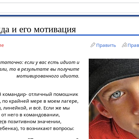
да и его мотивация
ие
Править
Прав
аточно: если у вас есть идиот и
али, то в результате вы получите
мотивированного идиота.
й командир- отличный помошник
, по крайней мере в моем лагере,
, линейкой, и всё. Если же мы
от него в командовании,
е(в позитивном значении,
ебенка), то возникают вопросы: