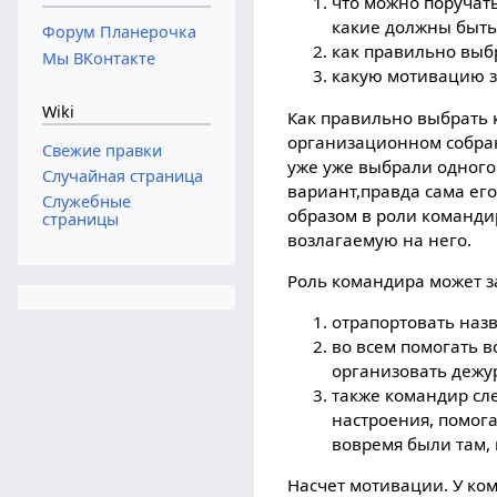
что можно поручат
какие должны быть
Форум Планерочка
как правильно выб
Мы ВКонтакте
какую мотивацию за
Wiki
Как правильно выбрать 
организационном собран
Свежие правки
уже уже выбрали одного
Случайная страница
вариант,правда сама ег
Служебные
образом в роли команди
страницы
возлагаемую на него.
Роль командира может з
отрапортовать наз
во всем помогать в
организовать дежур
также командир сле
настроения, помога
вовремя были там, 
Насчет мотивации. У ко