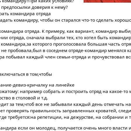
ь командиру?При каких условиях?
 предпосылки доверия к нему?
рать командира отряда
дать командиру, чтобы он старался что-то сделать хорош
командира отряда. К примеру, как вариант, командир выби
ии отряда, сначала выбрали тех, кто хотел быть командир
 командира,за которого проголосовала большая часть отр
о не пробовала,был в соседнем отряде-командир менялся к
ра побывал каждый член семьи-отряда и прочувствовал вс
аключаться в том,чтобы
вание-девиз-кричалку на линейке
ожатому: например собрать и построить отряд на какое-то
ство в столовой и т.д.
дит за тем,чтоб все не забывали каждый день отмечать н
ет проверять правильность заправленных кроватей, следит
где требуется:на репетиции, на дежурстве, на собрании и т
мандира если он молодец, получается очень много власти 