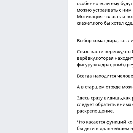
особенно если ему будут
можно устраивать с ним 
Мотивация - власть и во
скажет,кого бы хотел сд
Выбор командира, т.е. л
Связываете верёвку,что 
верёвку,которая находит
фигуру:квадрат,ромб,треуг
Всегда находится челов
А в старшем отряде мож
Здесь сразу видишь,как
следует обратить вниман
раскрепощение.
Что касается функций к
бы дети в дальнейшем н