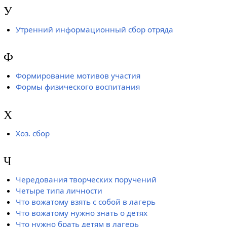
У
Утренний информационный сбор отряда
Ф
Формирование мотивов участия
Формы физического воспитания
Х
Хоз. сбор
Ч
Чередования творческих поручений
Четыре типа личности
Что вожатому взять с собой в лагерь
Что вожатому нужно знать о детях
Что нужно брать детям в лагерь