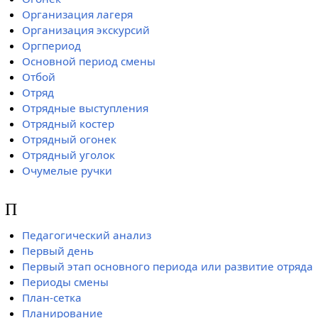
Организация лагеря
Организация экскурсий
Оргпериод
Основной период смены
Отбой
Отряд
Отрядные выступления
Отрядный костер
Отрядный огонек
Отрядный уголок
Очумелые ручки
П
Педагогический анализ
Первый день
Первый этап основного периода или развитие отряда
Периоды смены
План-сетка
Планирование