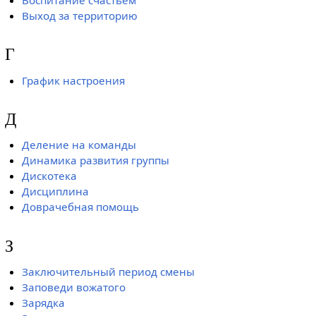
Воспитание счастьем
Выход за территорию
Г
График настроения
Д
Деление на команды
Динамика развития группы
Дискотека
Дисциплина
Доврачебная помощь
З
Заключительный период смены
Заповеди вожатого
Зарядка