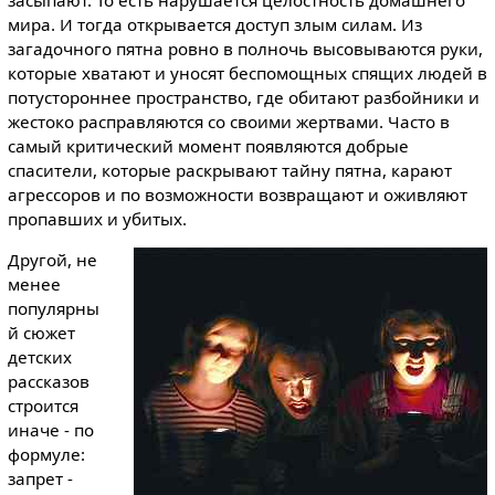
засыпают. То есть нарушается целостность домашнего
мира. И тогда открывается доступ злым силам. Из
загадочного пятна ровно в полночь высовываются руки,
которые хватают и уносят беспомощных спящих людей в
потустороннее пространство, где обитают разбойники и
жестоко расправляются со своими жертвами. Часто в
самый критический момент появляются добрые
спасители, которые раскрывают тайну пятна, карают
агрессоров и по возможности возвращают и оживляют
пропавших и убитых.
Другой, не
менее
популярны
й сюжет
детских
рассказов
строится
иначе - по
формуле:
запрет -