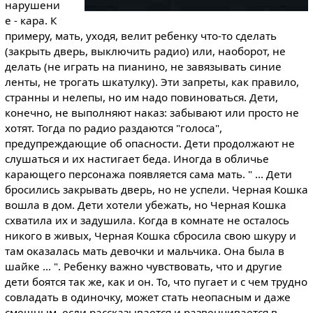
нарушени
е - кара. К
примеру, мать, уходя, велит ребенку что-то сделать
(закрыть дверь, выключить радио) или, наоборот, не
делать (не играть на пианино, не завязывать синие
ленты, не трогать шкатулку). Эти запреты, как правило,
странны и нелепы, но им надо повиноваться. Дети,
конечно, не выполняют наказ: забывают или просто не
хотят. Тогда по радио раздаются "голоса",
предупреждающие об опасности. Дети продолжают не
слушаться и их настигает беда. Иногда в обличье
карающего персонажа появляется сама мать. " ... Дети
бросились закрывать дверь, но не успели. Черная Кошка
вошла в дом. Дети хотели убежать, но Черная Кошка
схватила их и задушила. Когда в комнате не осталось
никого в живых, Черная Кошка сбросила свою шкуру и
там оказалась мать девочки и мальчика. Она была в
шайке ... ". Ребенку важно чувствовать, что и другие
дети боятся так же, как и он. То, что пугает и с чем трудно
совладать в одиночку, может стать неопасным и даже
смешным, если рассказывается и развенчивается в