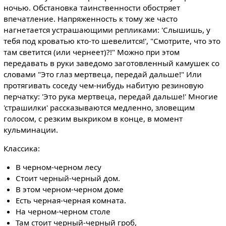
ночью. Обстановка таинственности обостряет
впечатление. Напряженность к тому же часто
нагнетается устрашающими репликами: 'Слышишь, у
тебя под кроватью кто-то шевелится!', "Смотрите, что это
там светится (или чернеет)?!" Можно при этом
передавать в руки заведомо заготовленный камушек со
словами "Это глаз мертвеца, передай дальше!" Или
протягивать соседу чем-нибудь набитую резиновую
перчатку: 'Это рука мертвеца, передай дальше!' Многие
'страшилки' рассказываются медленно, зловещим
голосом, с резким выкриком в конце, в момент
кульминации.
Классика:
В черном-черном лесу
Стоит черный-черный дом.
В этом черном-черном доме
Есть черная-черная комната.
На черном-черном столе
Там стоит черный-черный гроб,