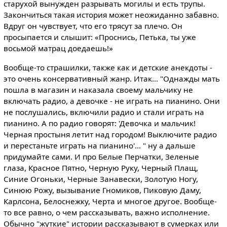
старухой вынужден разрывать могилы и есть трупы.
Закончиться такая история может неожиданно забавно.
Вдруг он чувствует, что его трясут за плечо. Он
просыпается и слышит: «Проснись, Петька, ты уже
восьмой матрац доедаешь!»
Вообще-то страшилки, также как и детские анекдоты -
это очень консервативный жанр. Итак... "Однажды мать
пошла в магазин и наказала своему мальчику не
включать радио, а девочке - не играть на пианино. Они
не послушались, включили радио и стали играть на
пианино. А по радио говорят: 'Девочка и мальчик!
Черная простыня летит над городом! Выключите радио
и перестаньте играть на пианино'... " ну а дальше
придумайте сами. И про Белые Перчатки, Зеленые
глаза, Красное Пятно, Черную Руку, Черный Плащ,
Синие Огоньки, Черные Занавески, Золотую Ногу,
Синюю Рожу, вызывание Гномиков, Пиковую Даму,
Карлсона, Белоснежку, Черта и многое другое. Вообще-
то все равно, о чем рассказывать, важно исполнение.
Обычно "жуткие" истории рассказывают в сумерках или