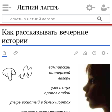
Летний лагерь
Как рассказывать вечерние
истории
вампирский
пионерский
лагерь
уже петух
пропел отбой
упырь вожатый в белых шортах
ван хельсингом пугает нас