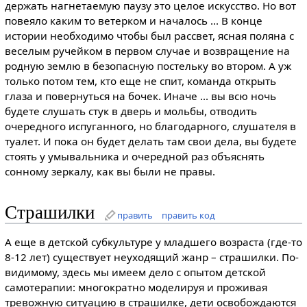
держать нагнетаемую паузу это целое искусство. Но вот
повеяло каким то ветерком и началось ... В конце
истории необходимо чтобы был рассвет, ясная поляна с
веселым ручейком в первом случае и возвращение на
родную землю в безопасную постельку во втором. А уж
только потом тем, кто еще не спит, команда открыть
глаза и повернуться на бочек. Иначе ... вы всю ночь
будете слушать стук в дверь и мольбы, отводить
очередного испуганного, но благодарного, слушателя в
туалет. И пока он будет делать там свои дела, вы будете
стоять у умывальника и очередной раз объяснять
сонному зеркалу, как вы были не правы.
Страшилки
править
править код
А еще в детской субкультуре у младшего возраста (где-то
8-12 лет) существует неуходящий жанр – страшилки. По-
видимому, здесь мы имеем дело с опытом детской
самотерапии: многократно моделируя и проживая
тревожную ситуацию в страшилке, дети освобождаются