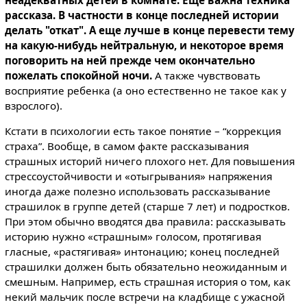
неадекватных детей в комнате. Еще важна техника
рассказа. В частности в конце последней истории
делать "откат". А еще лучше в конце перевести тему
на какую-нибудь нейтральную, и некоторое время
поговорить на ней прежде чем окончательно
пожелать спокойной ночи.
А также чувствовать
восприятие ребенка (а оно естественно не такое как у
взрослого).
Кстати в психологии есть такое понятие – “коррекция
страха”. Вообще, в самом факте рассказывания
страшных историй ничего плохого нет. Для повышения
стрессоустойчивости и «отыгрывания» напряжения
иногда даже полезно использовать рассказывание
страшилок в группе детей (старше 7 лет) и подростков.
При этом обычно вводятся два правила: рассказывать
историю нужно «страшным» голосом, протягивая
гласные, «растягивая» интонацию; конец последней
страшилки должен быть обязательно неожиданным и
смешным. Например, есть страшная история о том, как
некий мальчик после встречи на кладбище с ужасной