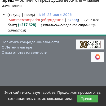
(пред.)
— отличия от предыдущей версии;
м
— малые
изменения.
текущ.
пред.
11:16, 25 июня 2026
Summercampadm
обсуждение
вклад
217 628
2
байт
+217 628
Заполнение/перенос страницы
5
скриптом
и
ю
н
Политика конфиденциальности
О Летний лагере
я
Отказ от ответственности
2
0
2
6
Этот сайт использует cookies. Продолжая просмотр, вы
соглашаетесь с их использованием.
Принять