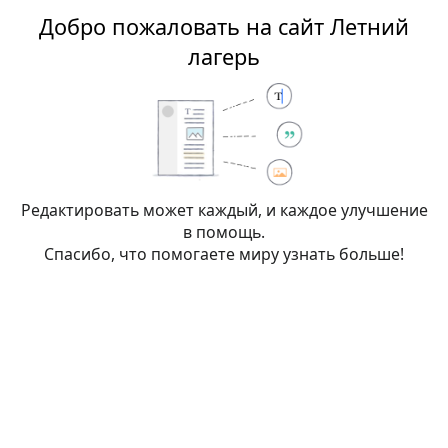
Добро пожаловать на сайт Летний
Летний лагерь
лагерь
Редактирование:
Запри клетку
Редактировать может каждый, и каждое улучшение
в помощь.
Внимание:
Вы не вошли в систему. Ваш IP-
Спасибо, что помогаете миру узнать больше!
адрес будет общедоступен, если вы запишете
какие-либо изменения. Если вы
войдёте
или
создадите учётную запись
, её имя будет
использоваться вместо IP-адреса, наряду с
другими преимуществами.
Пе
Дополнительно
Спецсимволы
Справка