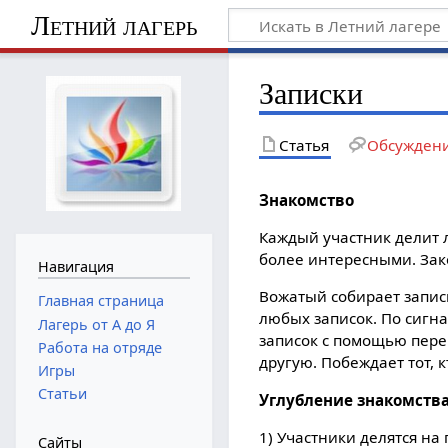
Летний лагерь
Записки
Статья
Обсужден
Знакомство
Каждый участник делит 
более интересными. Зако
Навигация
Вожатый собирает запис
Главная страница
любых записок. По сигна
Лагерь от А до Я
записок с помощью перег
Работа на отряде
другую. Побеждает тот, 
Игры
Статьи
Углубление знакомств
1) Участники делятся на
Сайты