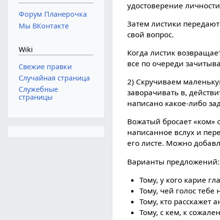
удостоверение личности
Форум Планерочка
Затем листики передаютс
Мы ВКонтакте
свой вопрос.
Wiki
Когда листик возвращает
все по очереди зачитыв
Свежие правки
Случайная страница
2) Скручиваем маленькую
Служебные
заворачивать в, действ
страницы
написано какое-либо за
Вожатый бросает «ком» о
написанное вслух и пере
его листе. Можно добавл
Варианты предложений:
Тому, у кого карие гла
Тому, чей голос тебе 
Тому, кто расскажет а
Тому, с кем, к сожал