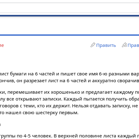
ие
Править
Прав
лист бумаги на 6 частей и пишет свое имя 6-ю разными ва
нчив, он разрезает лист на 6 частей и аккуратно сворачи
ки, перемешивает их хорошенько и предлагает каждому п
лу все открывают записки. Каждый пытается получить обра
оворов с теми, кто их держит. Нельзя отдавать записку, н
кто нашел свою шестерку первым.
а
 группы по 4-5 человек. В верхней половине листа каждый