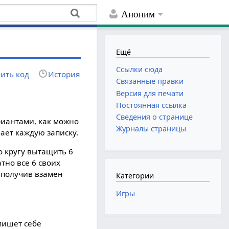
Аноним
Ещё
Ссылки сюда
ить код
История
Связанные правки
Версия для печати
Постоянная ссылка
Сведения о странице
риантами, как можно
Журналы страницы
вает каждую записку.
о кругу вытащить 6
тно все 6 своих
е получив взамен
Категории
Игры
 пишет себе