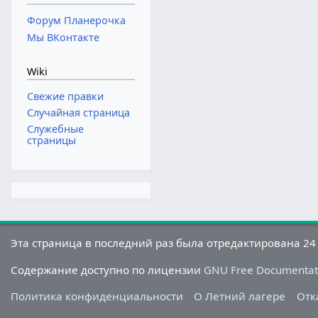
Форум Планерочка
Мы ВКонтакте
Wiki
Свежие правки
Случайная страница
Служебные
страницы
Эта страница в последний раз была отредактирована 24 
Содержание доступно по лицензии
GNU Free Documentati
Политика конфиденциальности
О Летний лагере
Отк