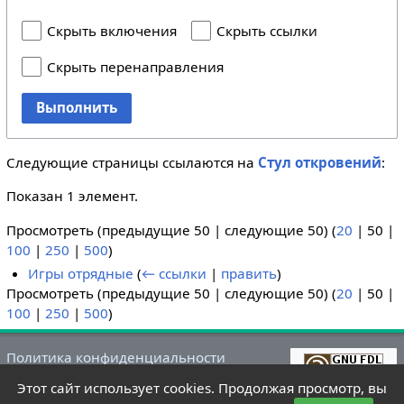
Скрыть включения
Скрыть ссылки
Скрыть перенаправления
Выполнить
Следующие страницы ссылаются на
Стул откровений
:
Показан 1 элемент.
Просмотреть (
предыдущие 50
|
следующие 50
) (
20
|
50
|
100
|
250
|
500
)
Игры отрядные
(
← ссылки
|
править
)
Просмотреть (
предыдущие 50
|
следующие 50
) (
20
|
50
|
100
|
250
|
500
)
Политика конфиденциальности
О Летний лагере
Этот сайт использует cookies. Продолжая просмотр, вы
Отказ от ответственности